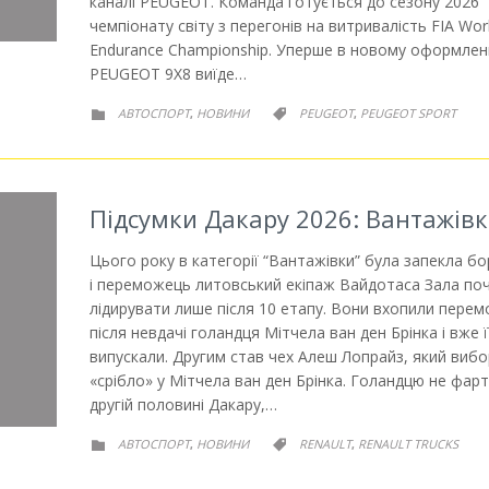
каналі PEUGEOT. Команда готується до сезону 2026
чемпіонату світу з перегонів на витривалість FIA Wor
Endurance Championship. Уперше в новому оформлен
PEUGEOT 9X8 виїде…
РУБРИКА
РУБРИКА
АВТОСПОРТ
НОВИНИ
PEUGEOT
PEUGEOT SPORT
,
,


Підсумки Дакару 2026: Вантажів
Цього року в категорії “Вантажівки” була запекла б
і переможець литовський екіпаж Вайдотаса Зала по
лідирувати лише після 10 етапу. Вони вхопили перем
після невдачі голандця Мітчела ван ден Брінка і вже ї
випускали. Другим став чех Алеш Лопрайз, який виб
«срібло» у Мітчела ван ден Брінка. Голандцю не фар
другій половині Дакару,…
РУБРИКА
РУБРИКА
АВТОСПОРТ
НОВИНИ
RENAULT
RENAULT TRUCKS
,
,

