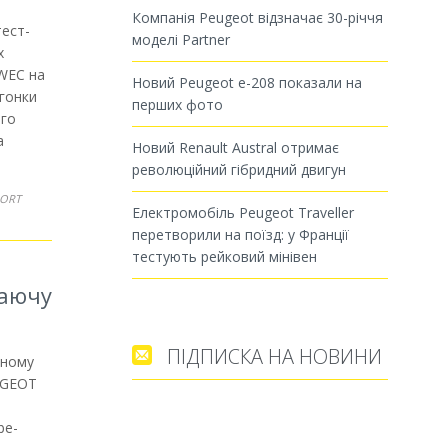
Компанія Peugeot відзначає 30-річчя
тест-
моделі Partner
х
 WEC на
Новий Peugeot e-208 показали на
 гонки
перших фото
ого
а
Новий Renault Austral отримає
революційний гібридний двигун
PORT
Електромобіль Peugeot Traveller
перетворили на поїзд: у Франції
тестують рейковий мінівен
жаючу
ПІДПИСКА НА НОВИНИ

жному
EUGEOT
be-