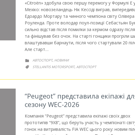
«Citroën» здобула свою першу перемогу у Формулі E 
Мехіко: новозеландець Нік Кессіді виграв, випереди
Едоардо Мортару та чинного чемпіона світу Олівера
Роуленда. Проте володар поул-позиції Себастьян Бу
сильно відстав після помилки за кермом одразу після
та фінішував без очок. На старті гонщики прогріли ш
влаштувавши барнаути, після чого стартували 20 піл
Але старт…
РУБРИКА
АВТОСПОРТ
НОВИНИ
,

РУБРИКА
STELLANTIS MOTORSPORT
АВТОСПОРТ
,

“Peugeot” представила екіпажі дл
сезону WEC-2026
Компанія “Peugeot” представила екіпажі своїх двох
прототипів “9X8”, що беруть участь у чемпіонаті світ
гонок на витривалість FIA WEC цього року: новим пі