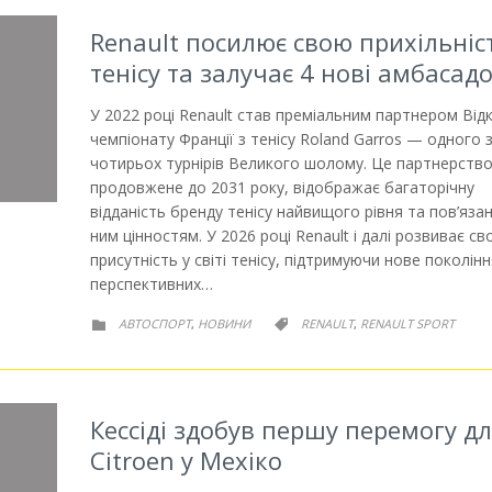
Renault посилює свою прихільніс
тенісу та залучає 4 нові амбасад
У 2022 році Renault став преміальним партнером Від
чемпіонату Франції з тенісу Roland Garros — одного 
чотирьох турнірів Великого шолому. Це партнерство
продовжене до 2031 року, відображає багаторічну
відданість бренду тенісу найвищого рівня та пов’язан
ним цінностям. У 2026 році Renault і далі розвиває с
присутність у світі тенісу, підтримуючи нове поколін
перспективних…
РУБРИКА
РУБРИКА
АВТОСПОРТ
НОВИНИ
RENAULT
RENAULT SPORT
,
,


Кессіді здобув першу перемогу д
Citroen у Мехіко