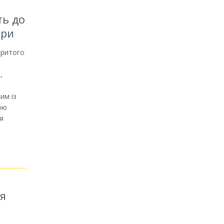
ть до
ори
критого
з
,
им із
вою
ня
ля