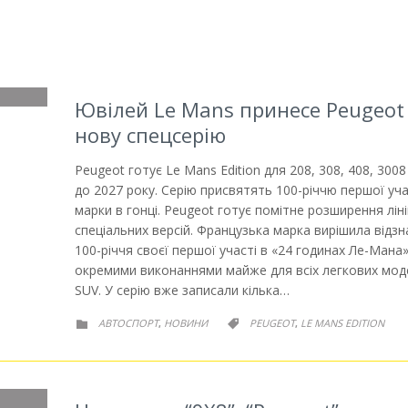
Ювілей Le Mans принесе Peugeot
нову спецсерію
Peugeot готує Le Mans Edition для 208, 308, 408, 3008
до 2027 року. Серію присвятять 100-річчю першої уча
марки в гонці. Peugeot готує помітне розширення лін
спеціальних версій. Французька марка вирішила відз
100-річчя своєї першої участі в «24 годинах Ле-Мана
окремими виконаннями майже для всіх легкових моде
SUV. У серію вже записали кілька…
РУБРИКА
РУБРИКА
АВТОСПОРТ
НОВИНИ
PEUGEOT
LE MANS EDITION
,
,

