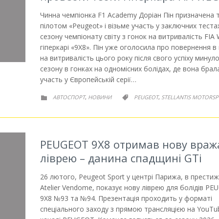
Чинна чемпіонка F1 Academy Доріан Пін призначена 
пілотом «Peugeot» і візьме участь у заключних теста
сезону чемпіонату світу з гонок на витривалість FIA
гіперкарі «9X8». Пін уже оголосила про повернення в
на витривалість цього року після свого успіху минул
сезону в гонках на одномісних болідах, де вона брал
участь у Європейській серії…
РУБРИКА
РУБРИКА
АВТОСПОРТ
НОВИНИ
PEUGEOT
STELLANTIS MOTORS
,
,


PEUGEOT 9X8 отримав нову вра
ліврею – данина спадщині GTi
26 лютого, Peugeot Sport у центрі Парижа, в прести
Atelier Vendome, показує нову ліврею для болідів P
9X8 №93 та №94. Презентація проходить у форматі
спеціального заходу з прямою трансляцією на YouTu