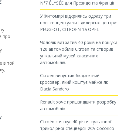
є
N°7 ÉLYSÉE для Президента Франції
У Житомирі відкрились одразу три
нові концептуальні дилерські центри:
PEUGEOT, CITROEN та OPEL
пу
е про
Чоловік витратив 40 років на пошуки
120 автомобілів Citroën та створив
у
унікальний музей класичних
і
автомобілів.
е в той
ку,
Citroën випустив бюджетний
кросовер, який коштує майже як
Dacia Sandero
Renault хоче пришвидшити розробку
автомобілів
у
Citroën святкує 40-річчя культової
ь
триколірної спецверсії 2CV Cocorico