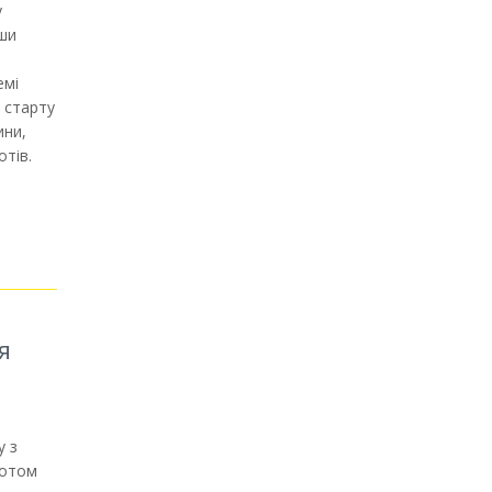
у
вши
емі
 старту
ини,
отів.
я
у з
лотом