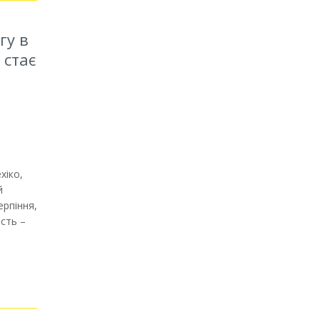
гу в
 стає
хіко,
й
ерпіння,
ість –