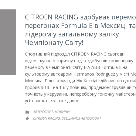
CITROEN RACING здобуває перемо
перегонах Formula E в Мексиці та
лідером у загальному заліку
Чемпіонату Світу!
Спортивний підрозділ CITROEN RACING сьогодні
відсвяткував історичну подію здобувши свою першу
перемогу в чемпіонаті світу FIA ABB Formula E на
культовому автодромі Hermanos Rodriguez у місті Ме
Мексика. Пілот команди Нік Кессіді здійснив потужни
прорив з 13-ї на 1-шу позицію, продемонструвавши т
точність у керуванні, непереборну гоночну майстерн
усі ті якості, які вже давно…
РУБРИКА
АВТОСПОРТ
НОВИНИ
,

РУБРИКА
CITROEN RACING
STELLANTIS АВТОСПОРТ
,
