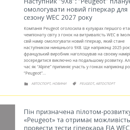
Наступник “9X8”: “Peugeot” плану
омологувати новий гіперкар для
сезону WEC 2027 року
Компанія Peugeot оголосила в кулуарах першого ета
чемпіонату світу з гонок на витривалість WEC в Імол
свій намір омологувати новий гіперкар, який стане
наступником нинішнього 9X8. Ще наприкінці 2025 рок
французький виробник наголошував на своєму намір
зосередитися виключно на подальшому розвитку. Ал
час як “Alpine” припиняє участь у гонках наприкінці ро
“Peugeot”…
РУБРИКА
РУБРИКА
АВТОСПОРТ
НОВИНИ
PEUGEOT
АВТОСПОРТ
,
,


Пін призначена пілотом-розвитк
«Peugeot» та отримає можливіст
провести тести гіперкара FIA WEC