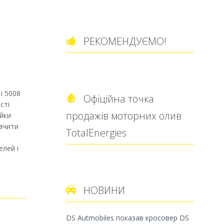
РЕКОМЕНДУЄМО!

 і 5008
Офіційна точка

сті
продажів моторних олив
ійки
начити
TotalEnergies
»
лей і
НОВИНИ

DS Autmobiles показав кросовер DS