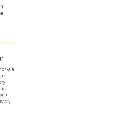
ld
ні
ки
оротьба
чав
огу
ї не
оров
тило у