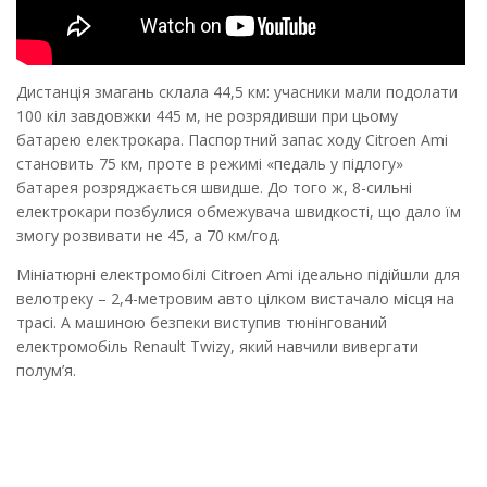
Дистанція змагань склала 44,5 км: учасники мали подолати
100 кіл завдовжки 445 м, не розрядивши при цьому
батарею електрокара. Паспортний запас ходу Citroen Ami
становить 75 км, проте в режимі «педаль у підлогу»
батарея розряджається швидше. До того ж, 8-сильні
електрокари позбулися обмежувача швидкості, що дало їм
змогу розвивати не 45, а 70 км/год.
Мініатюрні електромобілі Citroen Ami ідеально підійшли для
велотреку – 2,4-метровим авто цілком вистачало місця на
трасі. А машиною безпеки виступив тюнінгований
електромобіль Renault Twizy, який навчили вивергати
полум’я.