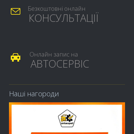
Безкоштовні онлайн

КОНСУЛЬТАЦІЇ
Онлайн запис на

АВТОСЕРВІС
Наші нагороди