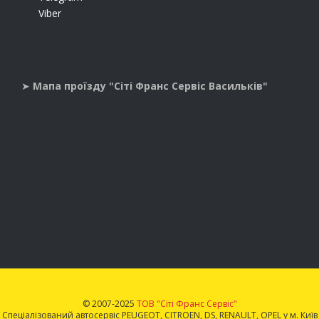
Viber
➤
Мапа проїзду "Сіті Франс Сервіс Васильків"
© 2007-2025
ТОВ "Сіті Франс Сервіс"
Спеціалізований автосервіс PEUGEOT, CITROEN, DS, RENAULT, OPEL у м. Київ