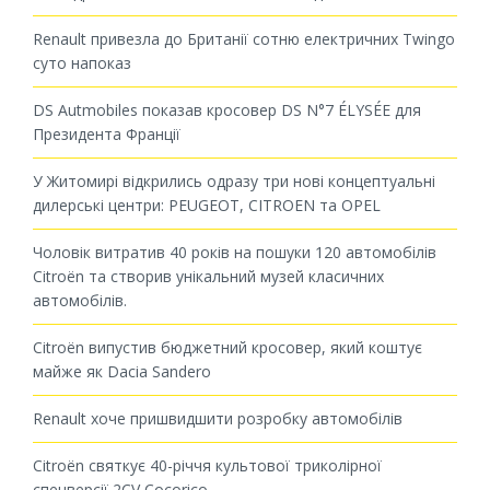
Renault привезла до Британії сотню електричних Twingo
суто напоказ
DS Autmobiles показав кросовер DS N°7 ÉLYSÉE для
Президента Франції
У Житомирі відкрились одразу три нові концептуальні
дилерські центри: PEUGEOT, CITROEN та OPEL
Чоловік витратив 40 років на пошуки 120 автомобілів
Citroën та створив унікальний музей класичних
автомобілів.
Citroën випустив бюджетний кросовер, який коштує
майже як Dacia Sandero
Renault хоче пришвидшити розробку автомобілів
Citroën святкує 40-річчя культової триколірної
спецверсії 2CV Cocorico