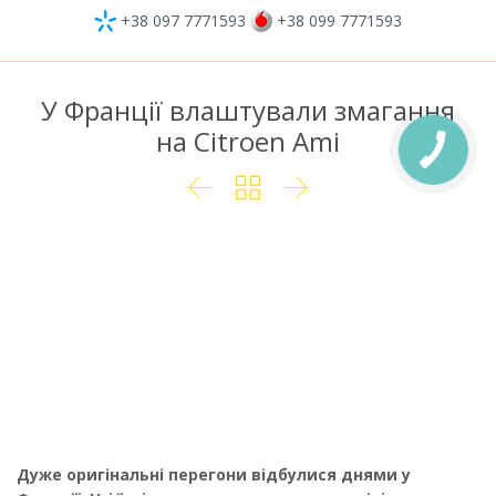
+38 097 7771593
+38 099 7771593
У Франції влаштували змагання
на Citroen Ami



Дуже оригінальні перегони відбулися днями у