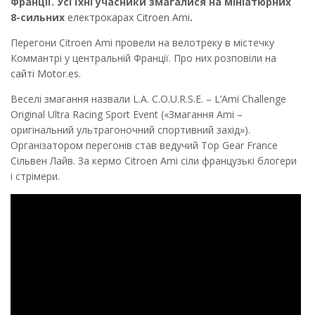
Франції. Усі їхні учасники змагалися на мініатюрних
8-сильних
електрокарах Citroen Ami
.
Перегони Citroen Ami провели на велотреку в містечку
Коммантрі у центральній Франції. Про них розповіли
на
сайті Motor.es
.
Веселі змагання назвали L.A. C.O.U.R.S.E. – L’Ami Challenge
Original Ultra Racing Sport Event («Змагання Ami –
оригінальний ультрагоночний спортивний захід»).
Організатором перегонів став ведучий Top Gear France
Сільвен Лайв. За кермо Citroen Ami сіли французькі блогери
і стрімери.