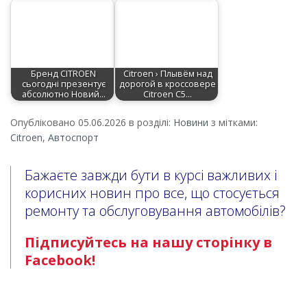
Бренд CITROEN
Citroen › Плывём над
сьогодні презентує
дорогой в кроссовере
абсолютно Новий…
Citroen C5…
Опубліковано 05.06.2026 в розділі:
Новини
з мітками:
Citroen
,
Автоспорт
Бажаєте завжди бути в курсі важливих і
корисних новин про все, що стосується
ремонту та обслуговування автомобілів?
Підписуйтесь на нашу сторінку в
Facebook!