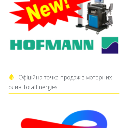
Офіційна точка продажів моторних

олив TotalEnergies