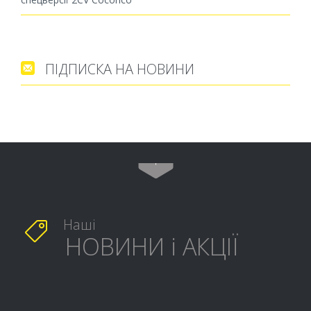
ПІДПИСКА НА НОВИНИ


Наші

НОВИНИ і АКЦІЇ