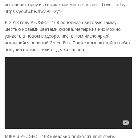
исполняет одну из своих знаменитых песен – Love Today.
https://youtu.be/ffwZ9EE2ytE
В 2018 году PEUGEOT 108 пополнил цветовую гамму
шестью новыми цветами кузова. Четыре из них можно
увидеть в новом видеоролике, в том числе яркий
искрящийся зеленый Green Fizz. Также компактный хэтчбек
получил новые стили отделки салона.
MIKA и PEUGEOT 108 идеально подходят друг другу,