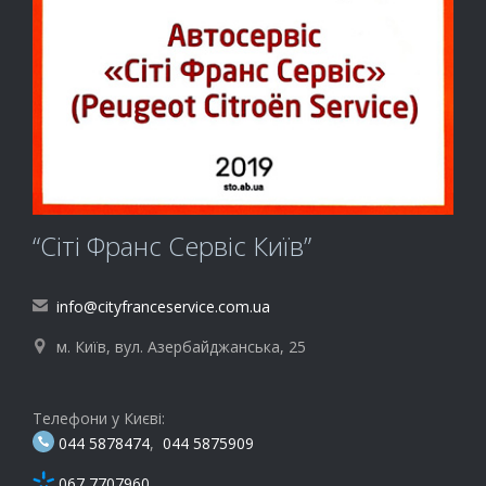
“Сіті Франс Сервіс Київ”
info@cityfranceservice.com.ua

м. Київ, вул. Азербайджанська, 25

Телефони у Києві:
044 5878474
,
044 5875909
067 7707960