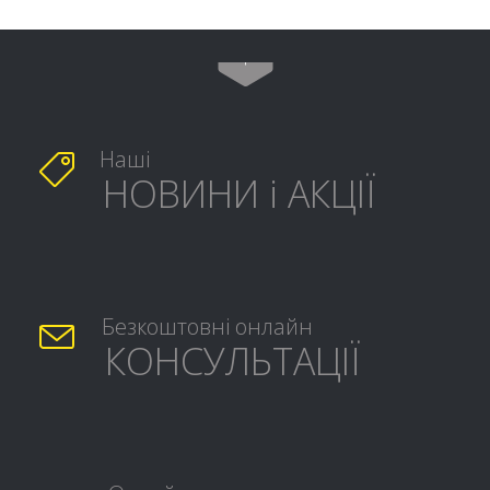

Наші

НОВИНИ і АКЦІЇ
Безкоштовні онлайн

КОНСУЛЬТАЦІЇ