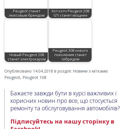
Peugeot станет
Хот-хэтч Peugeot 208
люксовым брендом
GTi станет мощнее
Peugeot 308 нового
Новый Peugeot 208
поколения станет
станет электрокаром
гибридом
Опубліковано 14.04.2018 в розділі:
Новини
з мітками:
Peugeot
,
Peugeot 108
Бажаєте завжди бути в курсі важливих і
корисних новин про все, що стосується
ремонту та обслуговування автомобілів?
Підписуйтесь на нашу сторінку в
Facebook!