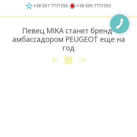
+38 097 7771593
+38 099 7771593
Певец MIKA станет бренд-
амбассадором PEUGEOT еще на
год


