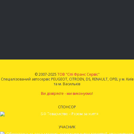
© 2007-2025
ТОВ "Сіті Франс Сервіс"
Спеціалізований автосервіс PEUGEOT, CITROEN, DS, RENAULT, OPEL у м. Київ
та м. Васильків
Ви довіряєте - ми виконуємо!
СПОНСОР
УЧАСНИК