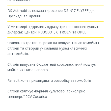
DS Autmobiles показав кросовер DS N°7 ÉLYSÉE для
Президента Франції
У Житомирі відкрились одразу три нові концептуальні
дилерські центри: PEUGEOT, CITROEN та OPEL
Чоловік витратив 40 років на пошуки 120 автомобілів
Citroën та створив унікальний музей класичних
автомобілів.
Citroën випустив бюджетний кросовер, який коштує
майже як Dacia Sandero
Renault хоче пришвидшити розробку автомобілів
Citroën святкує 40-річчя культової триколірної
спецверсії 2CV Cocorico