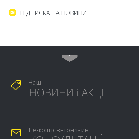
ПІДПИСКА НА НОВИНИ


Наші

НОВИНИ і АКЦІЇ
Безкоштовні онлайн
