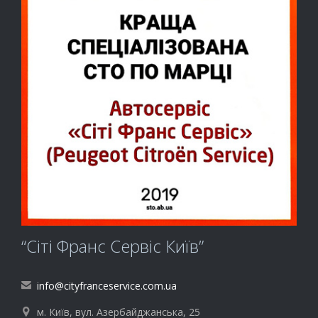
“Сіті Франс Сервіс Київ”
info@cityfranceservice.com.ua

м. Київ, вул. Азербайджанська, 25
