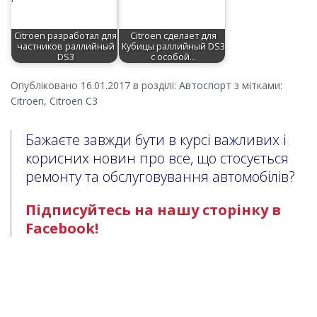
Citroen разработал для
Citroen сделает для
частников раллийный
Кубицы раллийный DS3
DS3
с особой…
Опубліковано 16.01.2017 в розділі:
Автоспорт
з мітками:
Citroen
,
Citroen C3
Бажаєте завжди бути в курсі важливих і
корисних новин про все, що стосується
ремонту та обслуговування автомобілів?
Підписуйтесь на нашу сторінку в
Facebook!