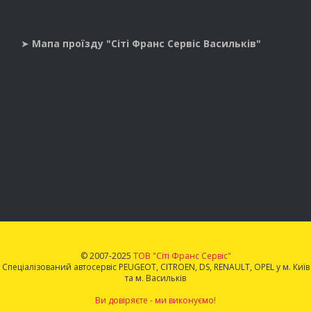
➤
Мапа проїзду "Сіті Франс Сервіс Васильків"
© 2007-2025
ТОВ "Сіті Франс Сервіс"
Спеціалізований автосервіс PEUGEOT, CITROEN, DS, RENAULT, OPEL у м. Київ
та м. Васильків
Ви довіряєте - ми виконуємо!