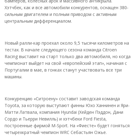
бамперов, колесных арок и массивного антикрыла.
Хэтчбек, как и все автомобили конкурентов, оснащен 380-
сильным двигателем и полным приводом с активным
центральным дифференциалом.
Новый ралли-кар проехал около 9,5 тысячи километров на
тестах. В начале следующего сезона команда Citroen
Racing выставит на старт только два автомобиля, но когда
чемпионат выйдет на свой «европейский этап», начиная с
Португалии в мае, в гонках станут участвовать все три
машины.
Конкуренцию «Ситроену» составит заводская команда
Toyota, за которую выступают финны Юхо Ханнинен и Яри-
Матти Латвала, компания Hyundai (Хейден Пэддон, Дани
Сордо и Тьерри Невилль) и хэтчбеки Ford Fiesta,
построенные фирмой M-Sport. На «Фиесте» будет гоняться
четырехкратный чемпион WRC Себастьян Ожье.