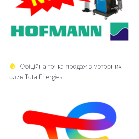
Офіційна точка продажів моторних

олив TotalEnergies