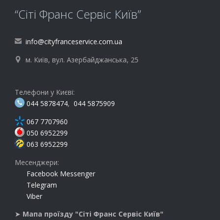
“Сіті Франс Сервіс Київ”
info@cityfranceservice.com.ua

м. Київ, вул. Азербайджанська, 25

Телефони у Києві:
044 5878474
,
044 5875909
067 7707960
050 6952299
063 6952299
Месенджери:
Facebook Messenger
Telegram
Viber
➤
Мапа проїзду "Сіті Франс Сервіс Київ"