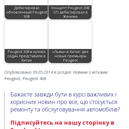
Дебютировал
Концепт Peugeot 208
обновленный Peugeot
GTi дебютировал в
308
Женеве
Peugeot 308 в кузове
«Львы» в Китае: две
седан представили в
новые премьеры
Китае
Peugeot
Опубліковано 09.05.2014 в розділі:
Новини
з мітками:
Peugeot
,
Peugeot 408
Бажаєте завжди бути в курсі важливих і
корисних новин про все, що стосується
ремонту та обслуговування автомобілів?
Підписуйтесь на нашу сторінку в