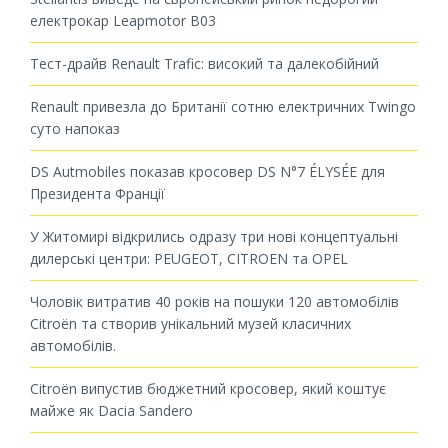
електрокар Leapmotor B03
Тест-драйв Renault Trafic: високий та далекобійний
Renault привезла до Британії сотню електричних Twingo
суто напоказ
DS Autmobiles показав кросовер DS N°7 ÉLYSÉE для
Президента Франції
У Житомирі відкрились одразу три нові концептуальні
дилерські центри: PEUGEOT, CITROEN та OPEL
Чоловік витратив 40 років на пошуки 120 автомобілів
Citroën та створив унікальний музей класичних
автомобілів.
Citroën випустив бюджетний кросовер, який коштує
майже як Dacia Sandero