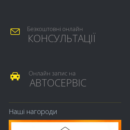
Безкоштовні онлайн

КОНСУЛЬТАЦІЇ
Онлайн запис на

АВТОСЕРВІС
Наші нагороди