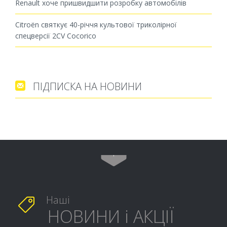
Renault хоче пришвидшити розробку автомобілів
Citroën святкує 40-річчя культової триколірної
спецверсії 2CV Cocorico
ПІДПИСКА НА НОВИНИ


Наші

НОВИНИ і АКЦІЇ