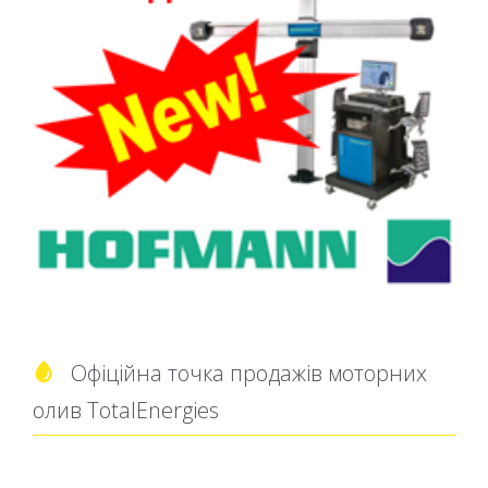
Офіційна точка продажів моторних

олив TotalEnergies