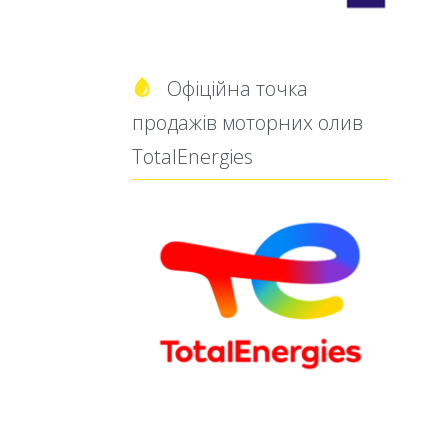
Офіційна точка

продажів моторних олив
TotalEnergies