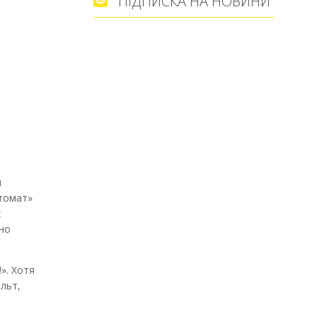
ПІДПИСКА НА НОВИНИ
ч
втомат»
х
но
». Хотя
льт,