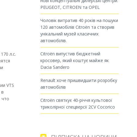
нові концептуальні дилерські центри:
PEUGEOT, CITROEN та OPEL
Чоловік витратив 40 років на пошуки
120 автомобілів Citroën та створив
унікальний музей класичних
автомобілів.
Citroën випустив бюджетний
170 л.с.
кросовер, який коштує майже як
вятся
Dacia Sandero
ми
Renault хоче пришвидшити розробку
сии VTS
автомобілів
 в
 что
Citroën святкує 40-річчя культової
триколірної спецверсії 2CV Cocorico
