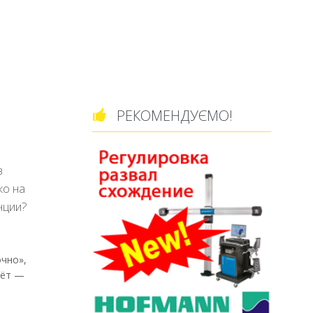
РЕКОМЕНДУЄМО!

в
ко на
нции?
очно»,
лёт —