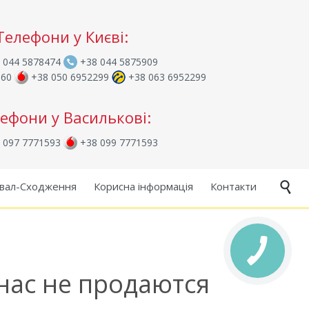
Телефони у Києві:
 044 5878474
+38 044 5875909
960
+38 050 6952299
+38 063 6952299
ефони у Василькові:
 097 7771593
+38 099 7771593
Skip
вал-Сходження
Корисна інформація
Контакти

to
content
нас не продаются