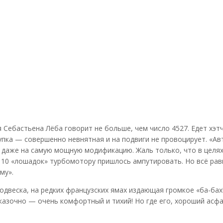
 Себастьена Лёба говорит не больше, чем число 4527. Едет хэт
тупка — совершенно невнятная и на подвиги не провоцирует. «А
ь даже на самую мощную модификацию. Жаль только, что в целя
10 «лошадок» турбомотору пришлось ампутировать. Но всё рав
му».
двеска, на редких французских ямах издающая громкое «ба-бах!
азочно — очень комфортный и тихий! Но где его, хороший асфа