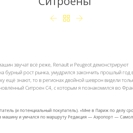
Ситроены”



ашин звучат всё реже, Renault и Peugeot демонстрируют
 на бурный рост рынка, умудрился закончить прошлый год 
рку ещё знают, то в регионах двойной шеврон видели толь
бновлённый Ситроен C4, с которым я познакомился во Фра
итатель (и потенциальный покупатель). «Мне в Париж по делу ср
 в машину и умчался по маршруту Редакция — Аэропорт — Само