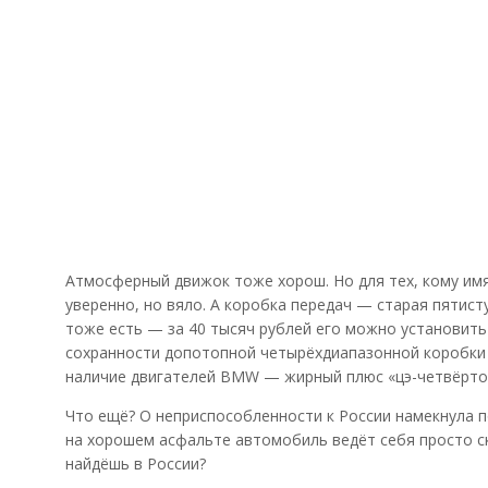
Атмосферный движок тоже хорош. Но для тех, кому имя
уверенно, но вяло. А коробка передач — старая пятис
тоже есть — за 40 тысяч рублей его можно установит
сохранности допотопной четырёхдиапазонной коробки 
наличие двигателей BMW — жирный плюс «цэ-четвёрто
Что ещё? О неприспособленности к России намекнула по
на хорошем асфальте автомобиль ведёт себя просто ск
найдёшь в России?