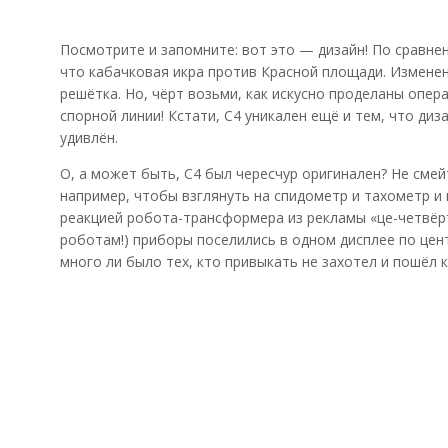
Посмотрите и запомните: вот это — дизайн! По сравн
что кабачковая икра против Красной площади. Измене
решётка. Но, чёрт возьми, как искусно проделаны опер
спорной линии! Кстати, C4 уникален ещё и тем, что ди
удивлён.
О, а может быть, C4 был чересчур оригинален? Не смейт
например, чтобы взглянуть на спидометр и тахометр и
реакцией робота-трансформера из рекламы «це-четвёрт
роботам!) приборы поселились в одном дисплее по цент
много ли было тех, кто привыкать не захотел и пошёл к