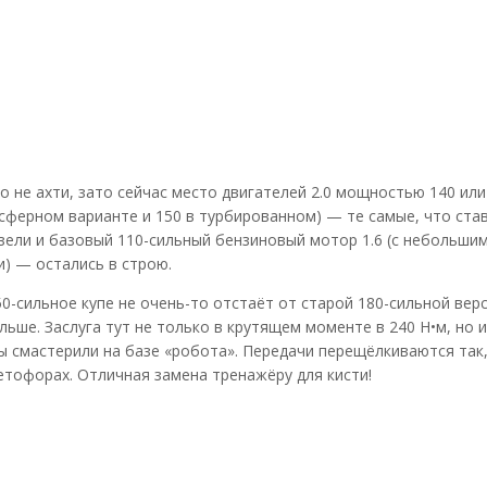
 не ахти, зато сейчас место двигателей 2.0 мощностью 140 или 
осферном варианте и 150 в турбированном) — те самые, что ста
дизели и базовый 110-сильный бензиновый мотор 1.6 (с небольши
) — остались в строю.
0-сильное купе не очень-то отстаёт от старой 180-сильной вер
ольше. Заслуга тут не только в крутящем моменте в 240 Н•м, но и
 смастерили на базе «робота». Передачи перещёлкиваются так,
етофорах. Отличная замена тренажёру для кисти!