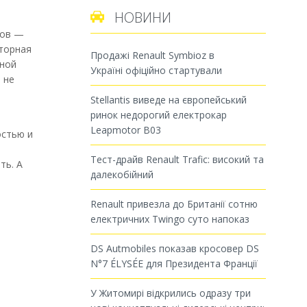
НОВИНИ

тов —
торная
Продажі Renault Symbioz в
дной
Україні офіційно стартували
 не
Stellantis виведе на європейський
ринок недорогий електрокар
Leapmotor B03
остью и
Тест-драйв Renault Trafic: високий та
ть. А
далекобійний
Renault привезла до Британії сотню
електричних Twingo суто напоказ
DS Autmobiles показав кросовер DS
N°7 ÉLYSÉE для Президента Франції
У Житомирі відкрились одразу три