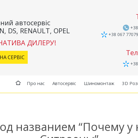
ний автосервіс
+38
N, DS, RENAULT, OPEL
+38 067 7707
НАТИВА ДИЛЕРУ!
Тел
НА СЕРВІС
+38
Про нас
Автосервіс
Шиномонтаж
3D Роз
под названием “Почему у 