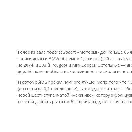
Голос из зала подсказывает: «Моторы!» Да! Раньше было
заняли движки BMW объёмом 1,6 литра (120 л.с. в атм
на 207-й и 308-й Peugeot и Mini Cooper. Остальные — 
доработками в области экономичности и экологичности
И автомобиль поехал намного лучше! Мало того что 15
(до сотни на 0,1 с медленнее), так и удовольствия — б
новой шестиступенчатой «механике», которую французы
хочется дёргать рычагом без причины, даже стоя на св