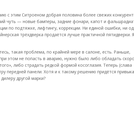
ению с этим Ситроеном добрая половина более свежих конкурен
ний чуть — новые бамперы, задние фонари, капот и фальшрадиа
ации по подтяжке, лифтингу, коррекции. Ни единой ошибки, ни о
зайнерская трёхдверка продаётся лучше практичной пятидверки. Я
есь, такая проблема, по крайней мере в салоне, есть. Раньше,
 при этом не попасть в аварию, нужно было либо обладать скор
ого», либо страдать редкой формой косоглазия. Теперь (слава
ру передней панели. Хотя и к такому решению придётся привыка
 дилеру другой марки?