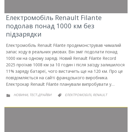
Електромобіль Renault Filante
подолав понад 1000 км без
підзарядки
Електромобіль Renault Filante продемонстрував чималий
запас ходу в реальних умовах. Він зміг подолати понад
1000 км на одному заряді. Новий Renault Filante Record
2025 проїхав 1008 км за 10 годин і після заїзду залишилося
11% заряду батареї, чого вистачить ще на 120 км. Про це
повідомляється на сайті французького виробника.
Електрокар Renault Filante планували випробувати у…
РУБРИКА
РУБРИКА
НОВИНИ
ТЕСТ-ДРАЙВИ
ЕЛЕКТРОМОБІЛІ
RENAULT
,
,

