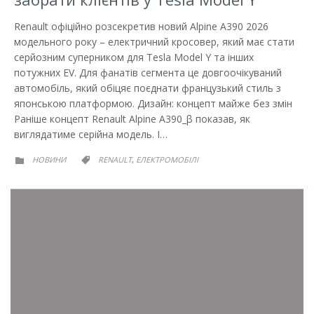
Renault офіційно розсекретив новий Alpine A390 2026
модельного року – електричний кросовер, який має стати
серйозним суперником для Tesla Model Y та інших
потужних EV. Для фанатів сегмента це довгоочікуваний
автомобіль, який обіцяє поєднати французький стиль з
японською платформою. Дизайн: концепт майже без змін
Раніше концепт Renault Alpine A390_β показав, як
виглядатиме серійна модель. І…
РУБРИКА
РУБРИКА
НОВИНИ
RENAULT
ЕЛЕКТРОМОБІЛІ
,

