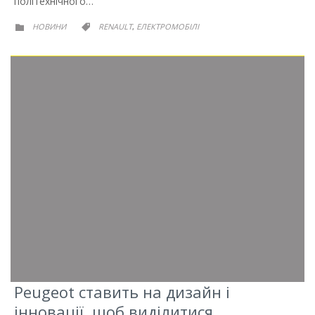
політехнічного…
РУБРИКА
РУБРИКА
НОВИНИ
RENAULT
ЕЛЕКТРОМОБІЛІ
,


Peugeot ставить на дизайн і
інновації, щоб виділитися