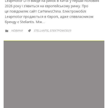
Leapmotor D19 вийде на ринок в Китаї у першій половині
2026 року і з’явиться на європейському ринку. Про
це повідомляє сайт CarNewsChina. Електромобілі
Leapmotor продаються в Європі, адже співвласником
бренду є Stellantis. Між…
РУБРИКА
РУБРИКА
НОВИНИ
STELLANTIS
ЕЛЕКТРОМОБІЛІ
,

