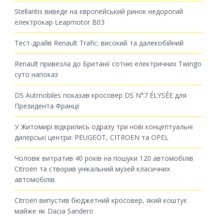
Stellantis виведе на європейський ринок недорогий
електрокар Leapmotor B03
Тест-драйв Renault Trafic: високий та далекобійний
Renault привезла до Британії сотню електричних Twingo
суто напоказ
DS Autmobiles показав кросовер DS N°7 ÉLYSÉE для
Президента Франції
У Житомирі відкрились одразу три нові концептуальні
дилерські центри: PEUGEOT, CITROEN та OPEL
Чоловік витратив 40 років на пошуки 120 автомобілів
Citroën та створив унікальний музей класичних
автомобілів.
Citroën випустив бюджетний кросовер, який коштує
майже як Dacia Sandero