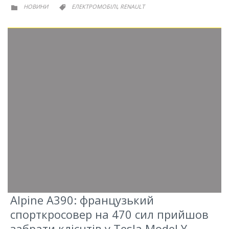
РУБРИКА
РУБРИКА
НОВИНИ
ЕЛЕКТРОМОБІЛІ
RENAULT
,


Alpine A390: французький
спорткросовер на 470 сил прийшов
забрати клієнтів у Tesla Model Y