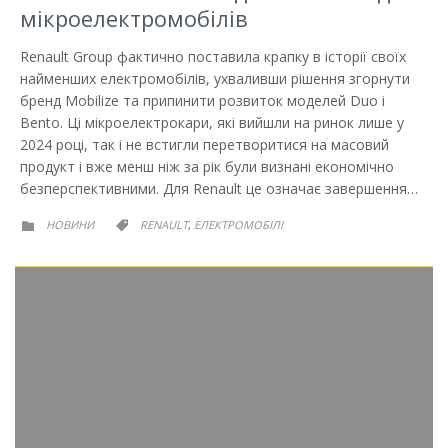
мікроелектромобілів
Renault Group фактично поставила крапку в історії своїх
найменших електромобілів, ухваливши рішення згорнути
бренд Mobilize та припинити розвиток моделей Duo і
Bento. Ці мікроелектрокари, які вийшли на ринок лише у
2024 році, так і не встигли перетворитися на масовий
продукт і вже менш ніж за рік були визнані економічно
безперспективними. Для Renault це означає завершення…
РУБРИКА
РУБРИКА
НОВИНИ
RENAULT
ЕЛЕКТРОМОБІЛІ
,

