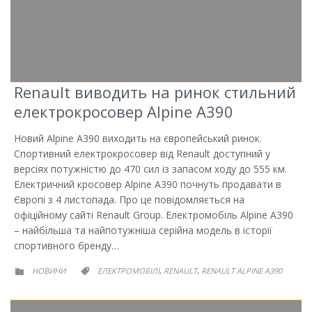
Renault виводить на ринок стильний
електрокросовер Alpine A390
Новий Alpine A390 виходить на європейський ринок.
Спортивний електрокросовер від Renault доступний у
версіях потужністю до 470 сил із запасом ходу до 555 км.
Електричний кросовер Alpine A390 почнуть продавати в
Європі з 4 листопада. Про це повідомляється на
офіційному сайті Renault Group. Електромобіль Alpine A390
– найбільша та найпотужніша серійна модель в історії
спортивного бренду…
РУБРИКА
РУБРИКА
НОВИНИ
ЕЛЕКТРОМОБІЛІ
RENAULT
RENAULT ALPINE A390
,
,

