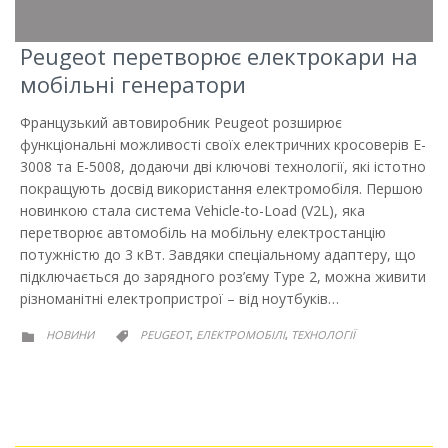
Peugeot перетворює електрокари на
мобільні генератори
Французький автовиробник Peugeot розширює
функціональні можливості своїх електричних кросоверів E-
3008 та E-5008, додаючи дві ключові технології, які істотно
покращують досвід використання електромобіля. Першою
новинкою стала система Vehicle-to-Load (V2L), яка
перетворює автомобіль на мобільну електростанцію
потужністю до 3 кВт. Завдяки спеціальному адаптеру, що
підключається до зарядного роз’єму Type 2, можна живити
різноманітні електропристрої – від ноутбуків…
РУБРИКА
РУБРИКА
НОВИНИ
PEUGEOT
ЕЛЕКТРОМОБІЛІ
ТЕХНОЛОГІЇ
,
,

