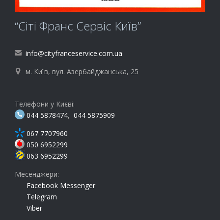
“Сіті Франс Сервіс Київ”
info@cityfranceservice.com.ua

м. Київ, вул. Азербайджанська, 25

Телефони у Києві:
044 5878474
,
044 5875909
067 7707960
050 6952299
063 6952299
Месенджери:
Facebook Messenger
Telegram
Viber