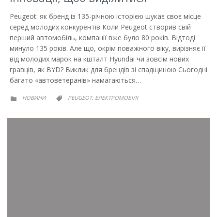
Peugeot: як бренд із 135-річною історією шукає своє місце
серед молодих конкурентів Коли Peugeot створив свій
перший автомобіль, компанії вже було 80 років. Відтоді
минуло 135 років. Але що, окрім поважного віку, вирізняє її
від молодих марок на кшталт Hyundai чи зовсім нових
гравців, як BYD? Виклик для брендів зі спадщиною Сьогодні
багато «автоветеранів» намагаються…
РУБРИКА
РУБРИКА
НОВИНИ
PEUGEOT
ЕЛЕКТРОМОБІЛІ
,

