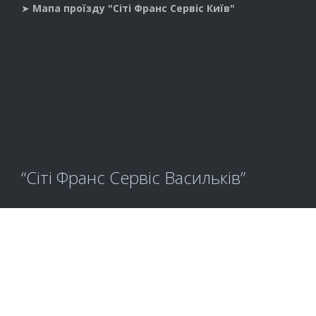
➤
Мапа проїзду "Сіті Франс Сервіс Київ"
“Сіті Франс Сервіс Васильків”
info@cityfranceservice.com.ua

Київська область, м. Васильків, вулиця Польова, 61

Телефони у Василькові:
097 7771593