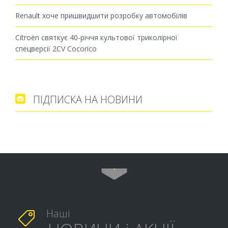
Renault хоче пришвидшити розробку автомобілів
Citroën святкує 40-річчя культової триколірної
спецверсії 2CV Cocorico
ПІДПИСКА НА НОВИНИ


Наші
