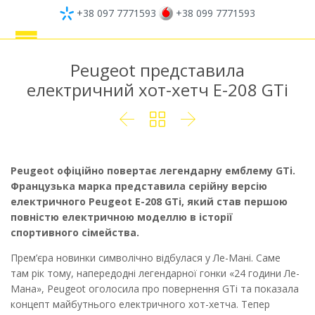
+38 097 7771593
+38 099 7771593
Peugeot представила
електричний хот-хетч E-208 GTi



Peugeot офіційно повертає легендарну емблему GTi.
Французька марка представила серійну версію
електричного Peugeot E-208 GTi, який став першою
повністю електричною моделлю в історії
спортивного сімейства.
Прем’єра новинки символічно відбулася у Ле-Мані. Саме
там рік тому, напередодні легендарної гонки «24 години Ле-
Мана», Peugeot оголосила про повернення GTi та показала
концепт майбутнього електричного хот-хетча. Тепер