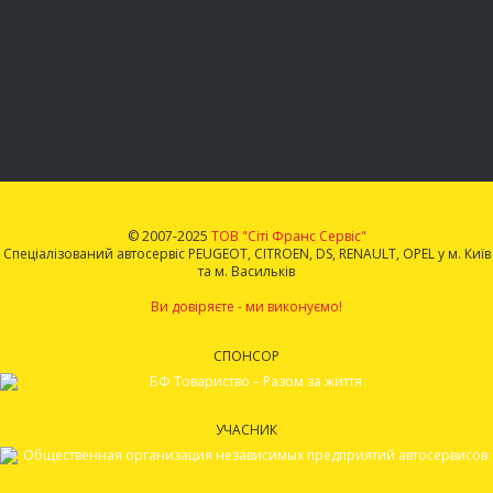
© 2007-2025
ТОВ "Сіті Франс Сервіс"
Спеціалізований автосервіс PEUGEOT, CITROEN, DS, RENAULT, OPEL у м. Київ
та м. Васильків
Ви довіряєте - ми виконуємо!
СПОНСОР
УЧАСНИК