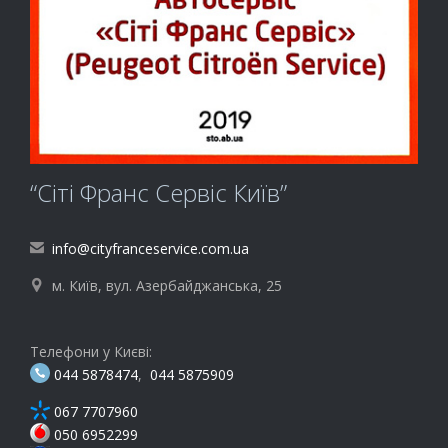
“Сіті Франс Сервіс Київ”
info@cityfranceservice.com.ua

м. Київ, вул. Азербайджанська, 25

Телефони у Києві:
044 5878474
,
044 5875909
067 7707960
050 6952299