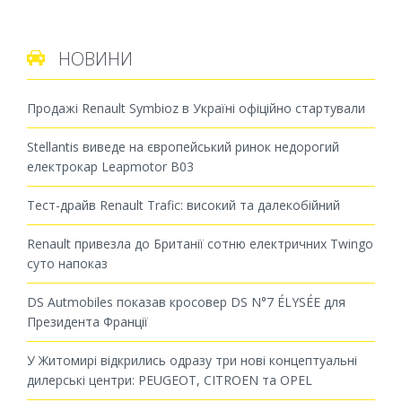
НОВИНИ

Продажі Renault Symbioz в Україні офіційно стартували
Stellantis виведе на європейський ринок недорогий
електрокар Leapmotor B03
Тест-драйв Renault Trafic: високий та далекобійний
Renault привезла до Британії сотню електричних Twingo
суто напоказ
DS Autmobiles показав кросовер DS N°7 ÉLYSÉE для
Президента Франції
У Житомирі відкрились одразу три нові концептуальні
дилерські центри: PEUGEOT, CITROEN та OPEL