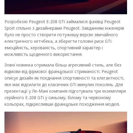
Розробкою Peugeot E-208 GTi займалися фахівці Peugeot
Sport спільно з дизайнерами Peugeot. Завданням інженерів
було не просто створити потужнішу версію звичайного
електричного хетчбека, а зберегти головні риси GTi:
емоційність, керованість, спортивний характер і
можливість щоденного використання.
Зовні новинка отримала більш агресивний стиль, але без
відмови від фірмової французької стриманості. Peugeot
описує дизайн як поєднання спортивності та елегантності,
яке має відсилати до класичних GTi минулих поколінь. Для
презентації у Ле-Мані компанія підготувала три екземпляри
серійного E-208 GTi у синьому, білому та червоному
кольорах, підкресливши французьке походження моделі.