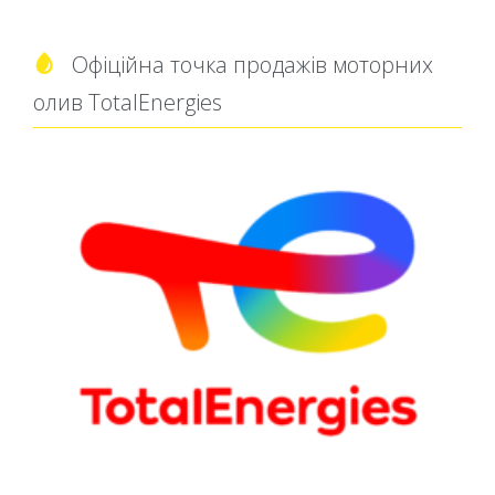
Офіційна точка продажів моторних

олив TotalEnergies