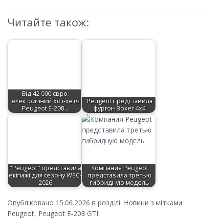
Читайте також:
Від 42 000 євро:
електричний хот-хетч
Peugeot представила
Peugeot E-208…
фургон Boxer 4x4
"Peugeot" представила
Компания Peugeot
екіпажі для сезону WEC-
представила третью
2026
гибридную модель
Опубліковано 15.06.2026 в розділі:
Новини
з мітками:
Peugeot
,
Peugeot E-208 GTI