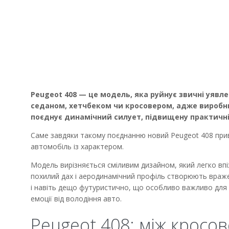
Peugeot 408 — це модель, яка руйнує звичні уявл
седаном, хетчбеком чи кросовером, адже виробн
поєднує динамічний силует, підвищену практичн
Саме завдяки такому поєднанню новий Peugeot 408 приве
автомобіль із характером.
Модель вирізняється сміливим дизайном, який легко впізн
похилий дах і аеродинамічний профіль створюють враже
і навіть дещо футуристично, що особливо важливо для по
емоції від володіння авто.
Peugeot 408: між кросо