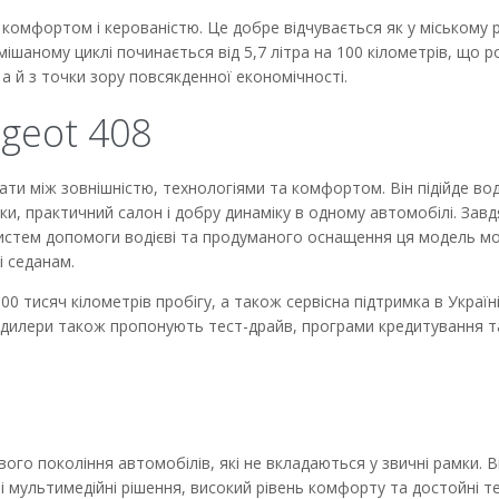
комфортом і керованістю. Це добре відчувається як у міському ру
мішаному циклі починається від 5,7 літра на 100 кілометрів, що 
а й з точки зору повсякденної економічності.
geot 408
ти між зовнішністю, технологіями та комфортом. Він підійде воді
ки, практичний салон і добру динаміку в одному автомобілі. Завд
истем допомоги водієві та продуманого оснащення ця модель м
 седанам.
0 тисяч кілометрів пробігу, а також сервісна підтримка в Україні
і, дилери також пропонують тест-драйв, програми кредитування т
ого покоління автомобілів, які не вкладаються у звичні рамки. В
і мультимедійні рішення, високий рівень комфорту та достойні те