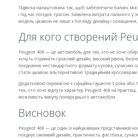
Підвіска налаштована так, щоб забезпечити баланс між 
і під час поїздок трасою. Заявлена витрата пального у з
модель цікавою не лише з погляду дизайну і оснащення, 
Для кого створений Peu
Peugeot 408 — це автомобіль для тих, хто не хоче обира
хочуть отримати сучасний дизайн, високий рівень безпе
поєднанню нестандартного формату кузова, сучасних с
стати цікавою альтернативою традиційним кросоверам і
Додатковою перевагою є офіційна гарантія 3 роки або 10
тих, хто хоче відчути характер Peugeot 408 на практиц
можливість викупу попереднього автомобіля.
Висновок
Peugeot 408 — це один із найцікавіших представників нов
поєднує сміливий дизайн, практичність фастбека, сучасн