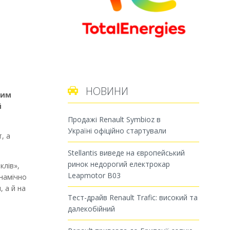
НОВИНИ

ним
й
Продажі Renault Symbioz в
Україні офіційно стартували
, а
Stellantis виведе на європейський
ринок недорогий електрокар
клів»,
Leapmotor B03
инамічно
 а й на
Тест-драйв Renault Trafic: високий та
далекобійний