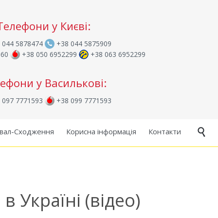
Телефони у Києві:
 044 5878474
+38 044 5875909
960
+38 050 6952299
+38 063 6952299
ефони у Василькові:
 097 7771593
+38 099 7771593
Skip
вал-Сходження
Корисна інформація
Контакти

to
content
 Україні (відео)