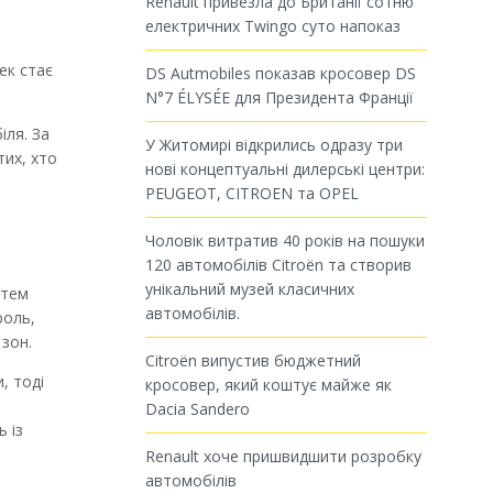
Renault привезла до Британії сотню
електричних Twingo суто напоказ
а
ек стає
DS Autmobiles показав кросовер DS
N°7 ÉLYSÉE для Президента Франції
іля. За
У Житомирі відкрились одразу три
тих, хто
нові концептуальні дилерські центри:
PEUGEOT, CITROEN та OPEL
Чоловік витратив 40 років на пошуки
120 автомобілів Citroën та створив
унікальний музей класичних
стем
автомобілів.
роль,
 зон.
Citroën випустив бюджетний
, тоді
кросовер, який коштує майже як
Dacia Sandero
 із
Renault хоче пришвидшити розробку
автомобілів