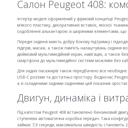
Салон Peugeot 408: комф
Інтер’єр моделі оформлений у фірмовій концепції Peugeo
м’якого пластику, декоративних вставок, якісної тканин
оздоблення алькантарою зі шкіряними елементами, що д
Передні сидіння мають добру бокову підтримку і підходят
підігрів, масаж, а також пам’ять налаштувань сидіння в
дюймовий мультимедійний екран, навігацію, а також безд
смартфона до мультимедійної системи можливе без каб
Для задніх пасажирів також передбачено все необхідне
USB-C роз’єми та достатньо простору. Водночас Peugeot
а зі складеними задніми сидіннями цей показник зростає 
Двигун, динаміка і вит
Під капотом Peugeot 408 встановлено бензиновий двигун 
ступенева автоматична коробка передач. Така конфігура
займає 7,9 секунди, максимальна швидкість становить 2