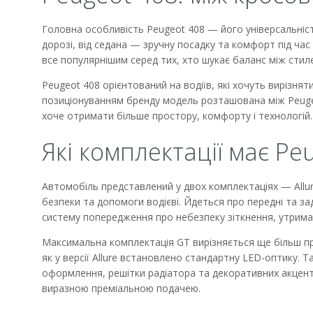
Головна особливість Peugeot 408 — його універсальність
дорозі, від седана — зручну посадку та комфорт під час
все популярнішим серед тих, хто шукає баланс між стил
Peugeot 408 орієнтований на водіїв, які хочуть вирізнят
позиціонуванням бренду модель розташована між Peugeo
хоче отримати більше простору, комфорту і технологій.
Які комплектації має Pe
Автомобіль представлений у двох комплектаціях — Allure
безпеки та допомоги водієві. Йдеться про передні та за
систему попередження про небезпеку зіткнення, утриманн
Максимальна комплектація GT вирізняється ще більш пр
як у версії Allure встановлено стандартну LED-оптику. 
оформлення, решітки радіатора та декоративних акценті
виразною преміальною подачею.