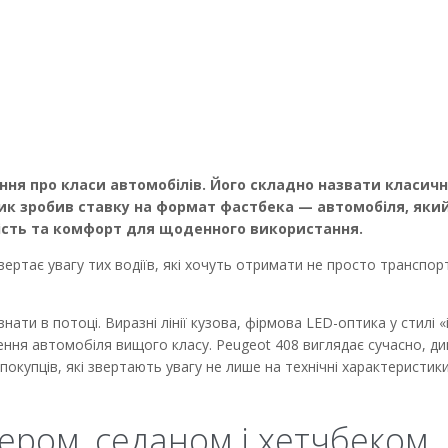
ення про класи автомобілів. Його складно назвати класич
ик зробив ставку на формат фастбека — автомобіля, яки
ість та комфорт для щоденного використання.
ртає увагу тих водіїв, які хочуть отримати не просто транспорт
ати в потоці. Виразні лінії кузова, фірмова LED-оптика у стилі «і
ння автомобіля вищого класу. Peugeot 408 виглядає сучасно, д
купців, які звертають увагу не лише на технічні характеристики,
вером, седаном і хетчбеком