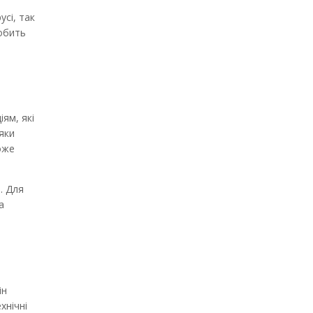
сі, так
робить
ям, які
яки
оже
. Для
а
ін
хнічні