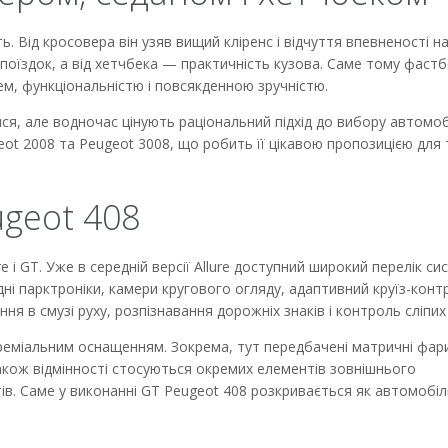
. Від кросовера він узяв вищий кліренс і відчуття впевненості н
 поїздок, а від хетчбека — практичність кузова. Саме тому фастб
ем, функціональністю і повсякденною зручністю.
ися, але водночас цінують раціональний підхід до вибору автомоб
t 2008 та Peugeot 3008, що робить її цікавою пропозицією для 
ugeot 408
 і GT. Уже в середній версії Allure доступний широкий перелік си
дні парктроніки, камери кругового огляду, адаптивний круїз-конт
я в смузі руху, розпізнавання дорожніх знаків і контроль сліпих
еміальним оснащенням. Зокрема, тут передбачені матричні фари
Також відмінності стосуються окремих елементів зовнішнього
в. Саме у виконанні GT Peugeot 408 розкривається як автомобіль