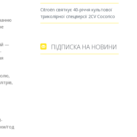
Citroën святкує 40-річчя культової
триколірної спецверсії 2CV Cocorico
днанню
не
цій —
ПІДПИСКА НА НОВИНИ

-
ня
ролю,
ітрів,
8-
 км/год