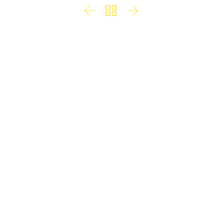


