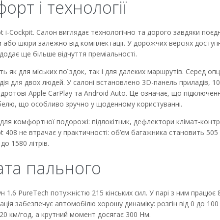
орт і технології
t i-Cockpit. Салон виглядає технологічно та дорого завдяки поє
и або шкіри залежно від комплектації. У дорожчих версіях доступ
одає ще більше відчуття преміальності.
ь як для міських поїздок, так і для далеких маршрутів. Серед оп
одія для двох людей. У салоні встановлено 3D-панель приладів, 10
ротові Apple CarPlay та Android Auto. Це означає, що підключен
елю, що особливо зручно у щоденному користуванні.
 для комфортної подорожі: підлокітник, дефлектори клімат-конт
 408 не втрачає у практичності: об’єм багажника становить 505 л
до 1580 літрів.
рата пального
1.6 PureTech потужністю 215 кінських сил. У парі з ним працює 
ція забезпечує автомобілю хорошу динаміку: розгін від 0 до 100
20 км/год, а крутний момент досягає 300 Нм.