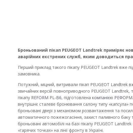
Броньований пікап PEUGEOT Landtrek приміряє но
аварійних екстрених служб, яким доводиться пра
Перший приклад такого пікапу PEUGEOT Landtrek вже пі
замовника.
Потужний, міцний, витривали пікап
PEUGEOT Landtrek
вж
звичайних версій повноприводного PEUGEOT Landtrek, т
пікапу
REFORM PL-B6
, підготовлена
компанією РЕФОРМ
внутрішнє сталеве бронювання салону типу «капсула» по 
броньовані двері з механізмом розвантаження та посил
автоматичного пожежогасіння, захист паливного баку т
броньовані автомобілі на базі пікапу PEUGEOT Landtrek 
«гарячих точках» на лінії фронту в Україні.