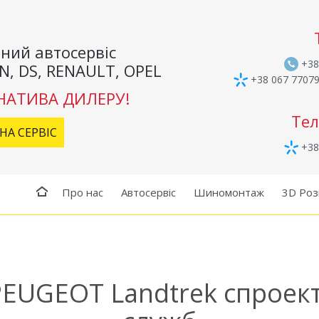
ний автосервіс
+38
N, DS, RENAULT, OPEL
+38 067 7707
НАТИВА ДИЛЕРУ!
Тел
НА СЕРВІС
+38
Про нас
Автосервіс
Шиномонтаж
3D Роз
EUGEOT Landtrek спроек