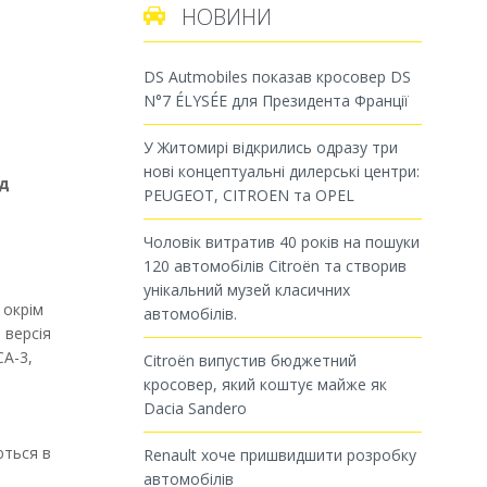
НОВИНИ

DS Autmobiles показав кросовер DS
N°7 ÉLYSÉE для Президента Франції
У Житомирі відкрились одразу три
нові концептуальні дилерські центри:
ад
PEUGEOT, CITROEN та OPEL
Чоловік витратив 40 років на пошуки
120 автомобілів Citroën та створив
унікальний музей класичних
 окрім
автомобілів.
 версія
СА-3,
Citroën випустив бюджетний
кросовер, який коштує майже як
Dacia Sandero
ються в
Renault хоче пришвидшити розробку
автомобілів