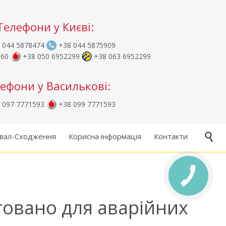
Телефони у Києві:
 044 5878474
+38 044 5875909
960
+38 050 6952299
+38 063 6952299
ефони у Василькові:
 097 7771593
+38 099 7771593
Skip
вал-Сходження
Корисна інформація
Контакти

to
content
товано для аварійних