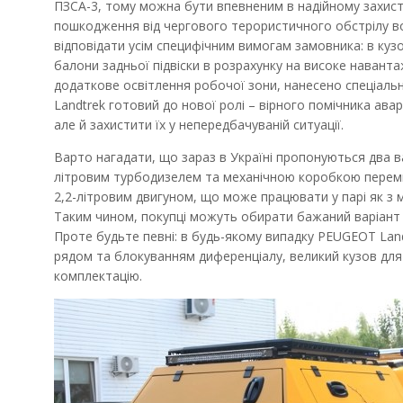
ПЗСА-3, тому можна бути впевненим в надійному захисті
пошкодження від чергового терористичного обстрілу во
відповідати усім специфічним вимогам замовника: в куз
балони задньої підвіски в розрахунку на високе наван
додаткове освітлення робочої зони, нанесено спеціаль
Landtrek готовий до нової ролі – вірного помічника ав
але й захистити їх у непередбачуваній ситуації.
Варто нагадати, що зараз в Україні пропонуються два ва
літровим турбодизелем та механічною коробкою перем
2,2-літровим двигуном, що може працювати у парі як з
Таким чином, покупці можуть обирати бажаний варіант 
Проте будьте певні: в будь-якому випадку PEUGEOT Land
рядом та блокуванням диференціалу, великий кузов для 
комплектацію.