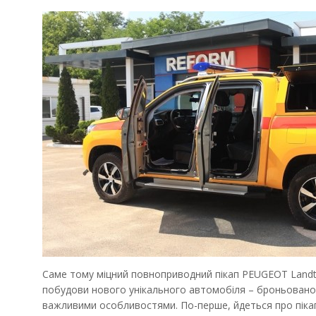
Саме тому міцний повноприводний пікап PEUGEOT Landt
побудови нового унікального автомобіля – броньованог
важливими особливостями. По-перше, йдеться про пік