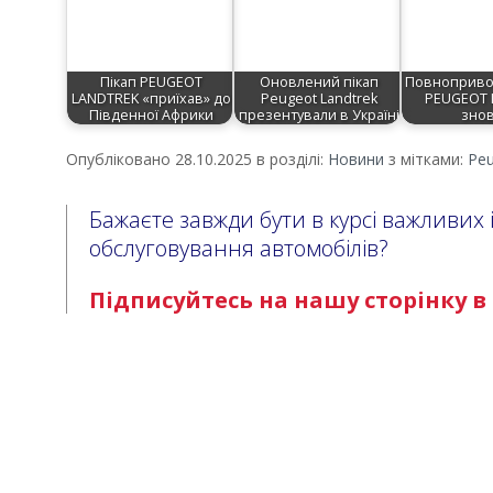
Пікап PEUGEOT
Оновлений пікап
Повноприво
LANDTREK «приїхав» до
Peugeot Landtrek
PEUGEOT 
Південної Африки
презентували в Україні
зно
Опубліковано 28.10.2025 в розділі:
Новини
з мітками:
Pe
Бажаєте завжди бути в курсі важливих 
обслуговування автомобілів?
Підписуйтесь на нашу сторінку в 