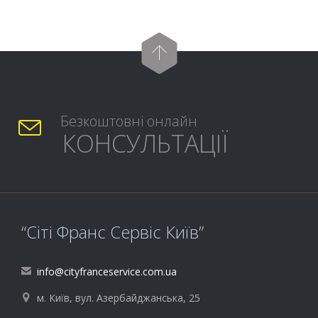

Безкоштовні онлайн

КОНСУЛЬТАЦІЇ
“Сіті Франс Сервіс Київ”
info@cityfranceservice.com.ua

м. Київ, вул. Азербайджанська, 25
