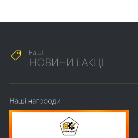
Наші

НОВИНИ і АКЦІЇ
Наші нагороди