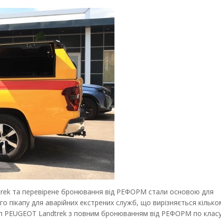
rek та перевірене бронювання від РЕФОРМ стали основою для
о пікапу для аварійних екстрених служб, що вирізняється кілько
ап PEUGEOT Landtrek з повним бронюванням від РЕФОРМ по клас