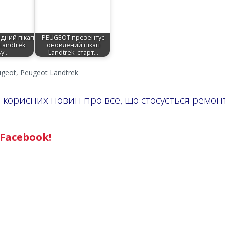
дний пікап
PEUGEOT презентує
Landtrek
оновлений пікап
ву…
Landtrek: старт…
ugeot
,
Peugeot Landtrek
і корисних новин про все, що стосується ремонт
Facebook!