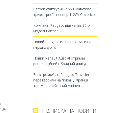
Citroën святкує 40-річчя культової
триколірної спецверсії 2CV Cocorico
Компанія Peugeot відзначає 30-річчя
моделі Partner
Новий Peugeot e-208 показали на
перших фото
Новий Renault Austral отримає
революційний гібридний двигун
Електромобіль Peugeot Traveller
перетворили на поїзд: у Франції
тестують рейковий мінівен
ма
у B6
ПІДПИСКА НА НОВИНИ
