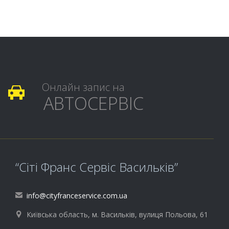
Онлайн запис на

АВТОСЕРВІС
“Сіті Франс Сервіс Васильків”
info@cityfranceservice.com.ua

Київська область, м. Васильків, вулиця Польова, 61
