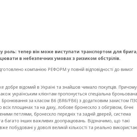
ву роль: тепер він може виступати транспортом для бриг
цювати в небезпечних умовах з ризиком обстрілів.
дготовлено компанією РЕФОРМ у повній відповідності до вимог
е добре відомий в Україні та знайшов чимало покупців. Причому
акож українським клієнтам пропонується спеціальна броньована
. Бронювання за класом B6 (BR6/FB6) з додатковим захистом ПЗ
всіх площинах та на даху, лобове бронескло з обігрівом, бічні
еними петлями, бронескло передніх та задній дверей, система
а багато інших важливих доопрацювань. Відзначимо, що такі
вже побудовані у доволі великій кількості та реально використа