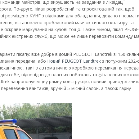
 команди майстрів, що вирушають на завдання з ліквідації
рога. По-друге, пікап розроблений та спроектований так, щоб
ові розміщено КУНГ з відсіками для обладнання, додано пневмати
таження, встановлено проблисковий маячок синього кольору та
не яскраве маркування на кузові тощо. Таким чином, пікап PEUG
арійних екстрених служб, що може не лише перевозити команду ма
ріанти пікапу: вже добре відомий PEUGEOT Landtrek зі 150-сильн
икання передача, або
Новий PEUGEOT Landtrek
з потужним 202-
 механічною, так і з автоматичною коробкою перемикання переда
для себе, відповідно до власних побажань та фінансових можли
trek запропонує міцну рамну конструкцію, повний привод зі зни
перевезення вантажів, зручній 5-місний салон, а також гарну