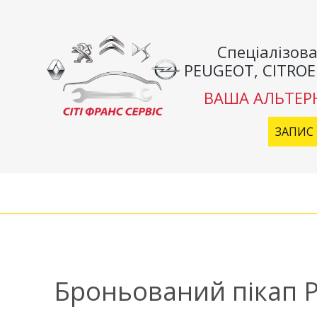
Спеціалізова
PEUGEOT, CITROE
ВАША АЛЬТЕР
ЗАПИС 
Броньований пікап P