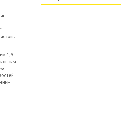
чні
EOT
йстрів,
им 1,9-
сильним
ча.
востей.
женим