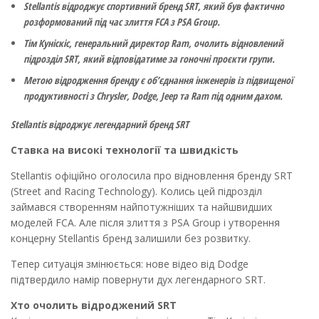
Stellantis відроджує спортивний бренд SRT, який був фактично
розформований під час злиття FCA з PSA Group.
Тім Куніскіс, генеральний директор Ram, очолить відновлений
підрозділ SRT, який відповідатиме за гоночні проєкти групи.
Метою відродження бренду є об’єднання інженерів із підвищеної
продуктивності з Chrysler, Dodge, Jeep та Ram під одним дахом.
Stellantis відроджує легендарний бренд SRT
Ставка на високі технології та швидкість
Stellantis офіційно оголосила про відновлення бренду SRT
(Street and Racing Technology). Колись цей підрозділ
займався створенням найпотужніших та найшвидших
моделей FCA. Але після злиття з PSA Group і утворення
концерну Stellantis бренд залишили без розвитку.
Тепер ситуація змінюється: нове відео від Dodge
підтвердило намір повернути дух легендарного SRT.
Хто очолить відроджений SRT