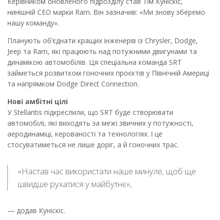
Керівником оновленого підрозділу став Тім Куніскіс,
нинішній CEO марки Ram. Він зазначив: «Ми знову зберемо
нашу команду».
Планують об’єднати кращих інженерів із Chrysler, Dodge,
Jeep та Ram, які працюють над потужними двигунами та
динамікою автомобілів. Ця спеціальна команда SRT
займеться розвитком гоночних проєктів у Північній Америці
та напрямком Dodge Direct Connection.
Нові амбітні цілі
У Stellantis підкреслили, що SRT буде створювати
автомобілі, які виходять за межі звичних у потужності,
аеродинаміці, керованості та технологіях. І це
стосуватиметься не лише доріг, а й гоночних трас.
«Настав час використати наше минуле, щоб ще
швидше рухатися у майбутнє»,
— додав Куніскіс.