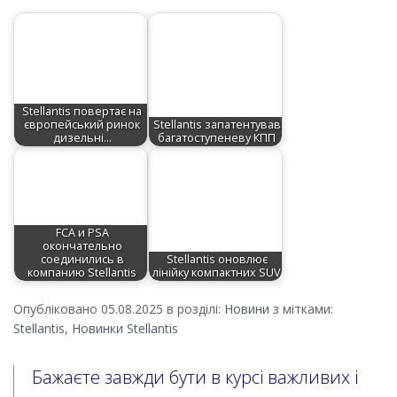
Stellantis повертає на
європейський ринок
Stellantis запатентував
дизельні…
багатоступеневу КПП
FCA и PSA
окончательно
соединились в
Stellantis оновлює
компанию Stellantis
лінійку компактних SUV
Опубліковано 05.08.2025 в розділі:
Новини
з мітками:
Stellantis
,
Новинки Stellantis
Бажаєте завжди бути в курсі важливих і