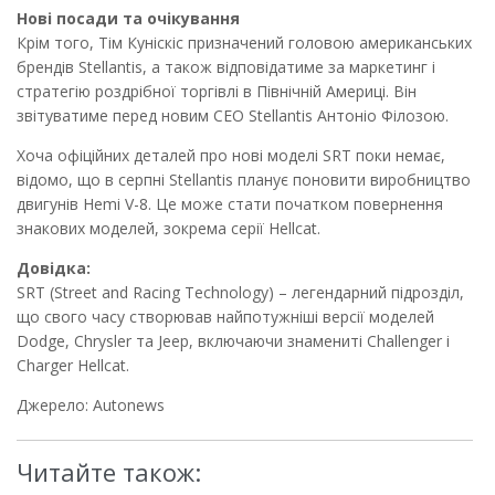
Нові посади та очікування
Крім того, Тім Куніскіс призначений головою американських
брендів Stellantis, а також відповідатиме за маркетинг і
стратегію роздрібної торгівлі в Північній Америці. Він
звітуватиме перед новим CEO Stellantis Антоніо Філозою.
Хоча офіційних деталей про нові моделі SRT поки немає,
відомо, що в серпні Stellantis планує поновити виробництво
двигунів Hemi V-8. Це може стати початком повернення
знакових моделей, зокрема серії Hellcat.
Довідка:
SRT (Street and Racing Technology) – легендарний підрозділ,
що свого часу створював найпотужніші версії моделей
Dodge, Chrysler та Jeep, включаючи знамениті Challenger і
Charger Hellcat.
Джерело: Autonews
Читайте також: