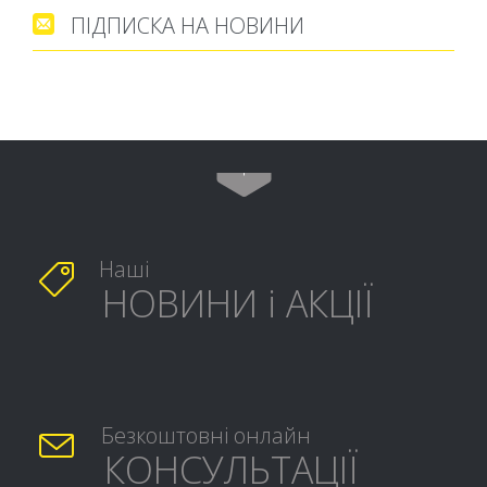
ПІДПИСКА НА НОВИНИ


Наші

НОВИНИ і АКЦІЇ
Безкоштовні онлайн

КОНСУЛЬТАЦІЇ