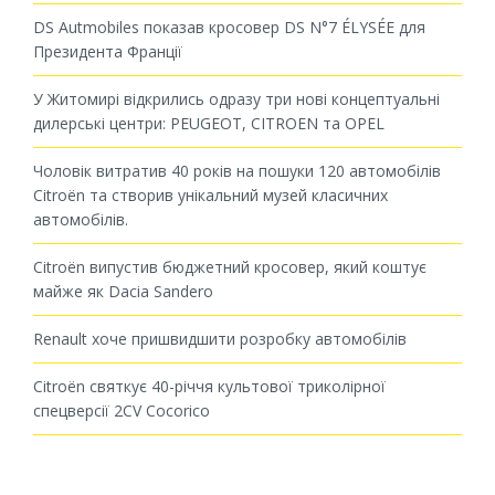
DS Autmobiles показав кросовер DS N°7 ÉLYSÉE для
Президента Франції
У Житомирі відкрились одразу три нові концептуальні
дилерські центри: PEUGEOT, CITROEN та OPEL
Чоловік витратив 40 років на пошуки 120 автомобілів
Citroën та створив унікальний музей класичних
автомобілів.
Citroën випустив бюджетний кросовер, який коштує
майже як Dacia Sandero
Renault хоче пришвидшити розробку автомобілів
Citroën святкує 40-річчя культової триколірної
спецверсії 2CV Cocorico