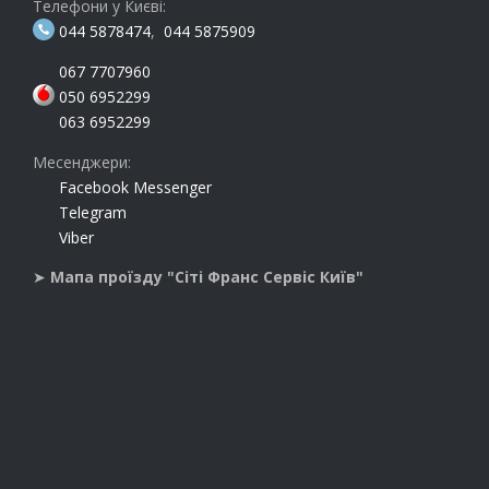
Телефони у Києві:
044 5878474
,
044 5875909
067 7707960
050 6952299
063 6952299
Месенджери:
Facebook Messenger
Telegram
Viber
➤
Мапа проїзду "Сіті Франс Сервіс Київ"