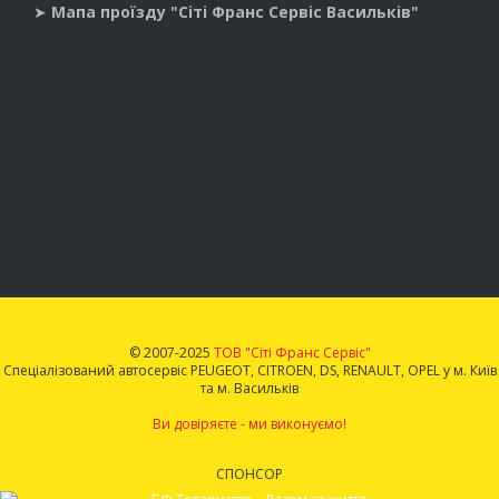
➤
Мапа проїзду "Сіті Франс Сервіс Васильків"
© 2007-2025
ТОВ "Сіті Франс Сервіс"
Спеціалізований автосервіс PEUGEOT, CITROEN, DS, RENAULT, OPEL у м. Київ
та м. Васильків
Ви довіряєте - ми виконуємо!
СПОНСОР