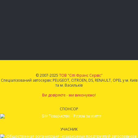
© 2007-2025
ТОВ "Сіті Франс Сервіс"
Спеціалізований автосервіс PEUGEOT, CITROEN, DS, RENAULT, OPEL у м. Київ
та м. Васильків
Ви довіряєте - ми виконуємо!
СПОНСОР
УЧАСНИК