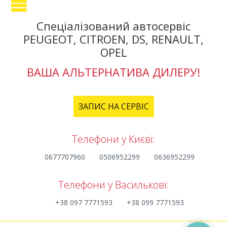
Спеціалізований автосервіс
PEUGEOT, CITROEN, DS, RENAULT,
OPEL
ВАША АЛЬТЕРНАТИВА ДИЛЕРУ!
ЗАПИС НА СЕРВІС
Телефони у Києві:
0677707960
0506952299
0636952299
Телефони у Василькові:
+38 097 7771593
+38 099 7771593