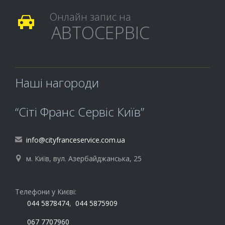
Онлайн запис на

АВТОСЕРВІС
Наші нагороди
“Сіті Франс Сервіс Київ”
info@cityfranceservice.com.ua

м. Київ, вул. Азербайджанська, 25

Телефони у Києві:
044 5878474
,
044 5875909
067 7707960