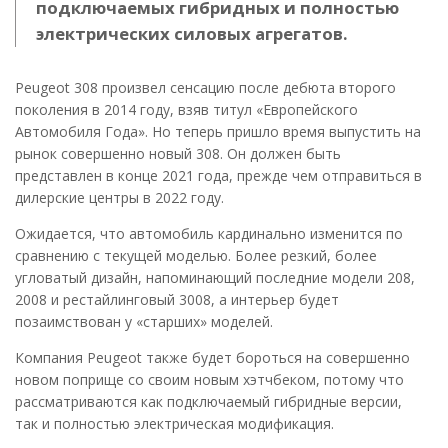
подключаемых гибридных и полностью
электрических силовых агрегатов.
Peugeot 308 произвел сенсацию после дебюта второго
поколения в 2014 году, взяв титул «Европейского
Автомобиля Года». Но теперь пришло время выпустить на
рынок совершенно новый 308. Он должен быть
представлен в конце 2021 года, прежде чем отправиться в
дилерские центры в 2022 году.
Ожидается, что автомобиль кардинально изменится по
сравнению с текущей моделью. Более резкий, более
угловатый дизайн, напоминающий последние модели 208,
2008 и рестайлинговый 3008, а интерьер будет
позаимствован у «старших» моделей.
Компания Peugeot также будет бороться на совершенно
новом поприще со своим новым хэтчбеком, потому что
рассматриваются как подключаемый гибридные версии,
так и полностью электрическая модификация.