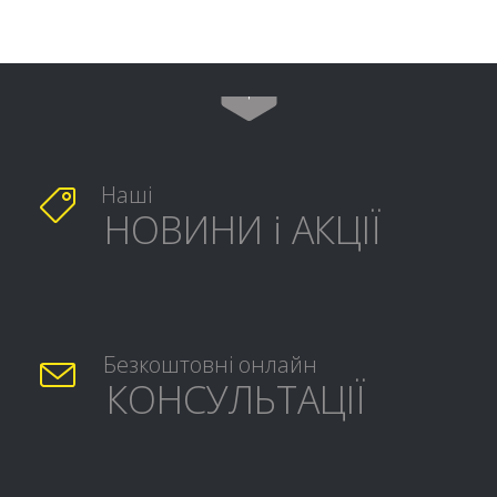

Наші

НОВИНИ і АКЦІЇ
Безкоштовні онлайн

КОНСУЛЬТАЦІЇ