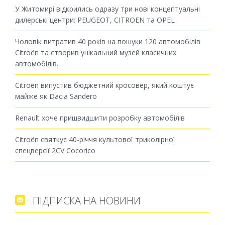
У Житомирі відкрились одразу три нові концептуальні
дилерські центри: PEUGEOT, CITROEN та OPEL
Чоловік витратив 40 років на пошуки 120 автомобілів
Citroën та створив унікальний музей класичних
автомобілів.
Citroën випустив бюджетний кросовер, який коштує
майже як Dacia Sandero
Renault хоче пришвидшити розробку автомобілів
Citroën святкує 40-річчя культової триколірної
спецверсії 2CV Cocorico
ПІДПИСКА НА НОВИНИ
