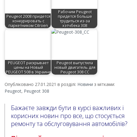
Рабочим Peugeot
Peugeot 2008 придется
придется больше
конкурировать с
трудиться из-за
паркетником Citroen
хэтчбека 308
PEUGEOT раскрывает
Peugeot выпустила
цены на Новый
новый двигатель для
PEUGEOT 508 в Украине
Peugeot 308 CC
Опубліковано 27.01.2021 в розділі:
Новини
з мітками:
Peugeot
,
Peugeot 308
Бажаєте завжди бути в курсі важливих і
корисних новин про все, що стосується
ремонту та обслуговування автомобілів?