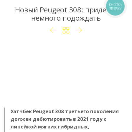
КНОПКА
Новый Peugeot 308: придется
ЗВ'ЯЗКУ
немного подождать



Хэтчбек Peugeot 308 третьего поколения
должен дебютировать в 2021 году с
линейкой мягких гибридных,