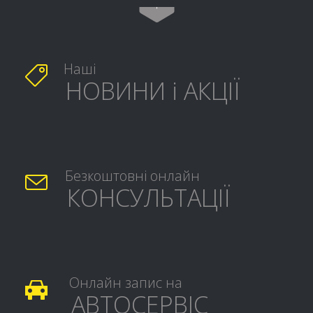

Наші

НОВИНИ і АКЦІЇ
Безкоштовні онлайн

КОНСУЛЬТАЦІЇ
Онлайн запис на

АВТОСЕРВІС