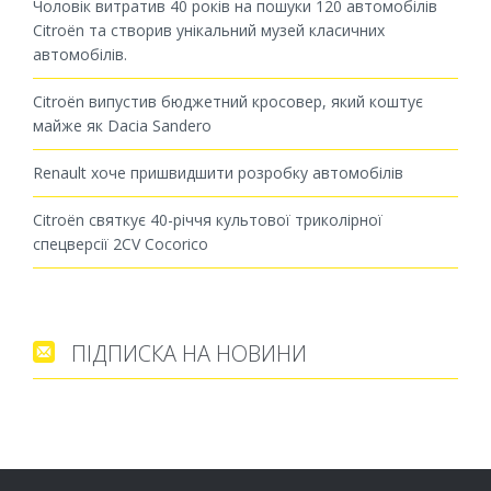
Чоловік витратив 40 років на пошуки 120 автомобілів
Citroën та створив унікальний музей класичних
автомобілів.
Citroën випустив бюджетний кросовер, який коштує
майже як Dacia Sandero
Renault хоче пришвидшити розробку автомобілів
Citroën святкує 40-річчя культової триколірної
спецверсії 2CV Cocorico
ПІДПИСКА НА НОВИНИ
