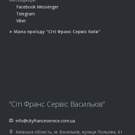
Facebook Messenger
Telegram
Viber
➤
Мапа проїзду "Сіті Франс Сервіс Київ"
“Сіті Франс Сервіс Васильків”
info@cityfranceservice.com.ua

Київська область, м. Васильків, вулиця Польова, 61
