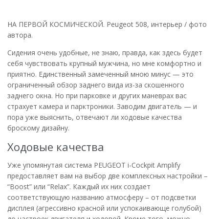
НА ПЕРВОЙ КОСМИЧЕСКОЙ. Peugeot 508, интерьер / фото
автора.
Сидения очень удобные, не знаю, правда, как здесь будет
себя чувствовать крупный мужчина, но мне комфортно и
приятно. Единственный замеченный мною минус — это
ограниченный обзор заднего вида из-за скошенного
заднего окна. Но при парковке и других маневрах вас
страхует камера и парктроники. Заводим двигатель — и
пора уже выяснить, отвечают ли ходовые качества
броскому дизайну.
Ходовые качества
Уже упомянутая система PEUGEOT i-Cockpit Amplify
предоставляет вам на выбор две комплексных настройки –
“Boost” или “Relax”. Каждый их них создает
соответствующую названию атмосферу – от подсветки
дисплея (агрессивно красной или успокаивающе голубой)
до настроек двигателя и ходовой. Кроме того, можно