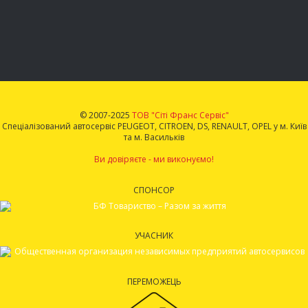
© 2007-2025
ТОВ "Сіті Франс Сервіс"
Спеціалізований автосервіс PEUGEOT, CITROEN, DS, RENAULT, OPEL у м. Київ
та м. Васильків
Ви довіряєте - ми виконуємо!
СПОНСОР
УЧАСНИК
ПЕРЕМОЖЕЦЬ