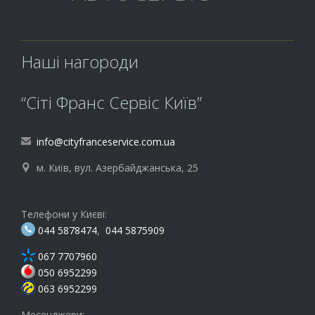
Наші нагороди
“Сіті Франс Сервіс Київ”
info@cityfranceservice.com.ua

м. Київ, вул. Азербайджанська, 25

Телефони у Києві:
044 5878474
,
044 5875909
067 7707960
050 6952299
063 6952299
Месенджери: