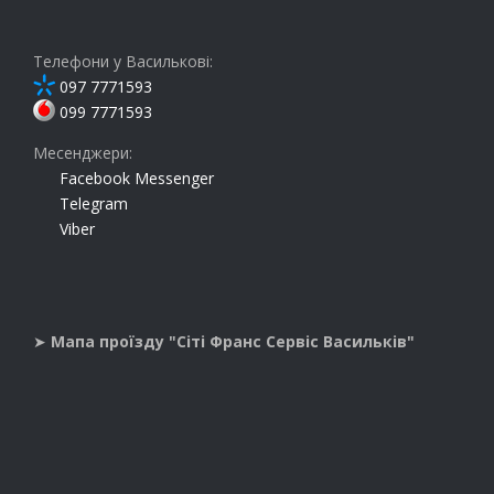
Телефони у Василькові:
097 7771593
099 7771593
Месенджери:
Facebook Messenger
Telegram
Viber
➤
Мапа проїзду "Сіті Франс Сервіс Васильків"