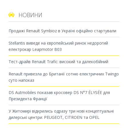
НОВИНИ

Продажі Renault Symbioz в Україні офіційно стартували
Stellantis виведе на європейський ринок недорогий
електрокар Leapmotor B03
Тест-драйв Renault Trafic: високий та далекобійний
Renault привезла до Британії сотню електричних Twingo
суто напоказ
DS Autmobiles показав кросовер DS N°7 ÉLYSÉE для
Президента Франції
У Житомирі відкрились одразу три нові концептуальні
дилерські центри: PEUGEOT, CITROEN та OPEL