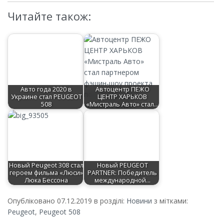
Читайте також:
Авто года 2020 в
Автоцентр ПЕЖО
Украине стал PEUGEOT
ЦЕНТР ХАРЬКОВ
508
«Мистраль Авто» стал…
Новый Peugeot 308 стал
Новый PEUGEOT
героем фильма «Люси»
PARTNER: Победитель
Люка Бессона
международной…
Опубліковано 07.12.2019 в розділі:
Новини
з мітками:
Peugeot
,
Peugeot 508