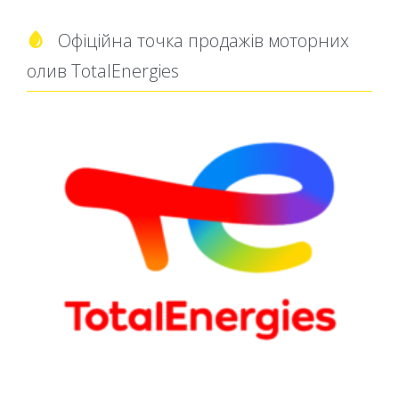
Офіційна точка продажів моторних

олив TotalEnergies