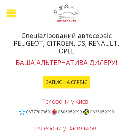
Спеціалізований автосервіс
PEUGEOT, CITROEN, DS, RENAULT,
OPEL
ВАША АЛЬТЕРНАТИВА ДИЛЕРУ!
ЗАПИС НА СЕРВІС
Телефони у Києві:
0677707960
0506952299
0636952299
Телефони у Василькові: