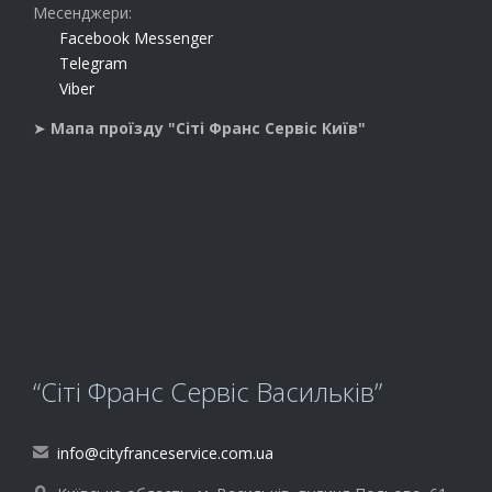
Месенджери:
Facebook Messenger
Telegram
Viber
➤
Мапа проїзду "Сіті Франс Сервіс Київ"
“Сіті Франс Сервіс Васильків”
info@cityfranceservice.com.ua
