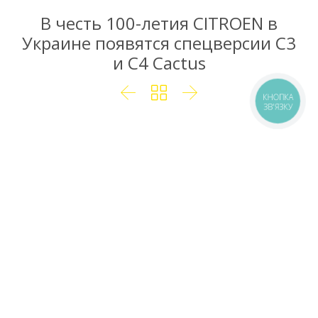
В честь 100-летия CITROEN в
Украине появятся спецверсии C3
и C4 Cactus



КНОПКА
ЗВ'ЯЗКУ