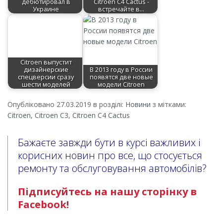
дебютировал в
Citroen C4 Cactus -
Украине
встречайте в…
Citroen выпустит
дизайнерские
В 2013 году в России
спецверсии сразу
появятся две новые
шести моделей
модели Citroen
Опубліковано 27.03.2019 в розділі:
Новини
з мітками:
Citroen
,
Citroen C3
,
Citroen C4 Cactus
Бажаєте завжди бути в курсі важливих і
корисних новин про все, що стосується
ремонту та обслуговування автомобілів?
Підписуйтесь на нашу сторінку в
Facebook!