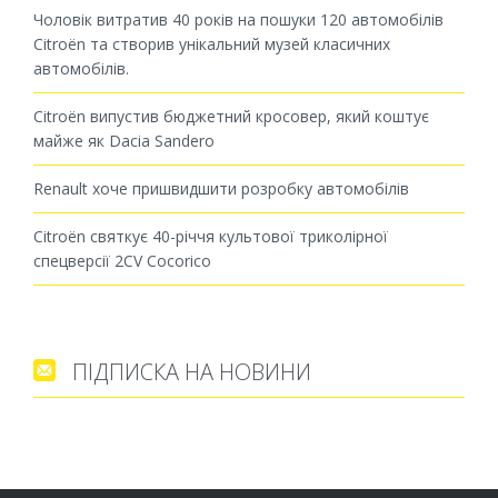
Чоловік витратив 40 років на пошуки 120 автомобілів
Citroën та створив унікальний музей класичних
автомобілів.
Citroën випустив бюджетний кросовер, який коштує
майже як Dacia Sandero
Renault хоче пришвидшити розробку автомобілів
Citroën святкує 40-річчя культової триколірної
спецверсії 2CV Cocorico
ПІДПИСКА НА НОВИНИ
