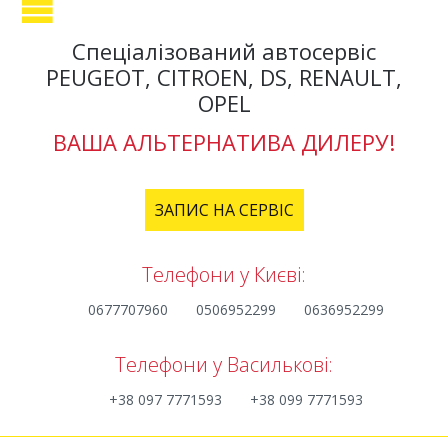
Спеціалізований автосервіс
PEUGEOT, CITROEN, DS, RENAULT,
OPEL
ВАША АЛЬТЕРНАТИВА ДИЛЕРУ!
ЗАПИС НА СЕРВІС
Телефони у Києві:
0677707960
0506952299
0636952299
Телефони у Василькові:
+38 097 7771593
+38 099 7771593