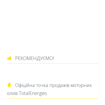
РЕКОМЕНДУЄМО!

Офіційна точка продажів моторних

олив TotalEnergies