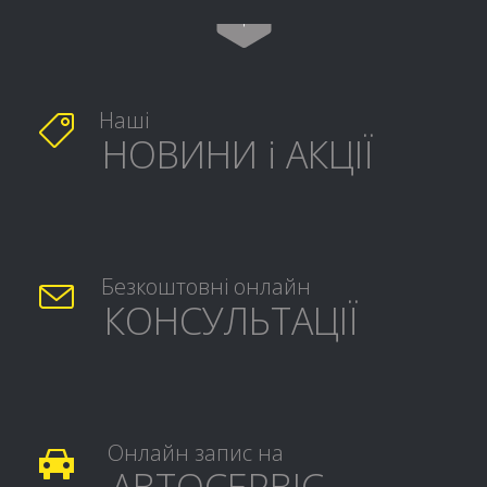

Наші

НОВИНИ і АКЦІЇ
Безкоштовні онлайн

КОНСУЛЬТАЦІЇ
Онлайн запис на

АВТОСЕРВІС