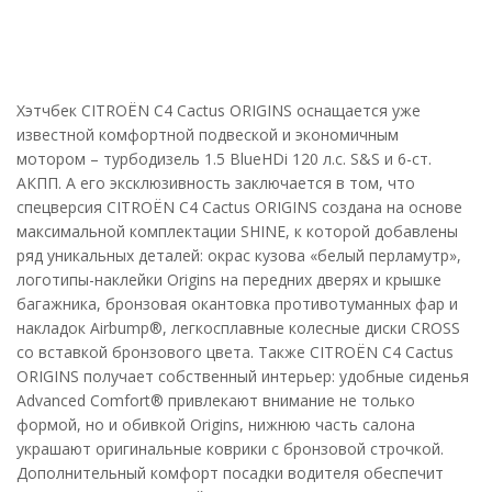
Хэтчбек CITROЁN C4 Cactus ORIGINS оснащается уже
известной комфортной подвеской и экономичным
мотором – турбодизель 1.5 BlueHDi 120 л.с. S&S и 6-ст.
АКПП. А его эксклюзивность заключается в том, что
спецверсия CITROЁN C4 Cactus ORIGINS создана на основе
максимальной комплектации SHINE, к которой добавлены
ряд уникальных деталей: окрас кузова «белый перламутр»,
логотипы-наклейки Origins на передних дверях и крышке
багажника, бронзовая окантовка противотуманных фар и
накладок Airbump®, легкосплавные колесные диски CROSS
со вставкой бронзового цвета. Также CITROЁN C4 Cactus
ORIGINS получает собственный интерьер: удобные сиденья
Advanced Comfort® привлекают внимание не только
формой, но и обивкой Origins, нижнюю часть салона
украшают оригинальные коврики с бронзовой строчкой.
Дополнительный комфорт посадки водителя обеспечит