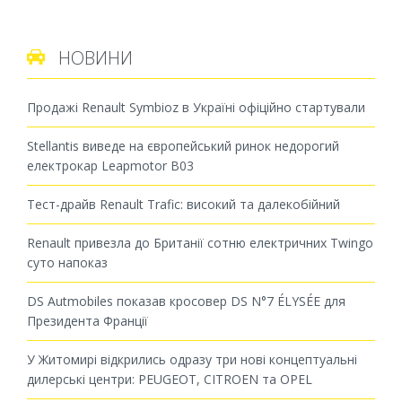
НОВИНИ

Продажі Renault Symbioz в Україні офіційно стартували
Stellantis виведе на європейський ринок недорогий
електрокар Leapmotor B03
Тест-драйв Renault Trafic: високий та далекобійний
Renault привезла до Британії сотню електричних Twingo
суто напоказ
DS Autmobiles показав кросовер DS N°7 ÉLYSÉE для
Президента Франції
У Житомирі відкрились одразу три нові концептуальні
дилерські центри: PEUGEOT, CITROEN та OPEL