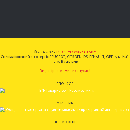
© 2007-2025
ТОВ "Сіті Франс Сервіс"
Спеціалізований автосервіс PEUGEOT, CITROEN, DS, RENAULT, OPEL у м. Київ
та м. Васильків
Ви довіряєте - ми виконуємо!
СПОНСОР
УЧАСНИК
ПЕРЕМОЖЕЦЬ