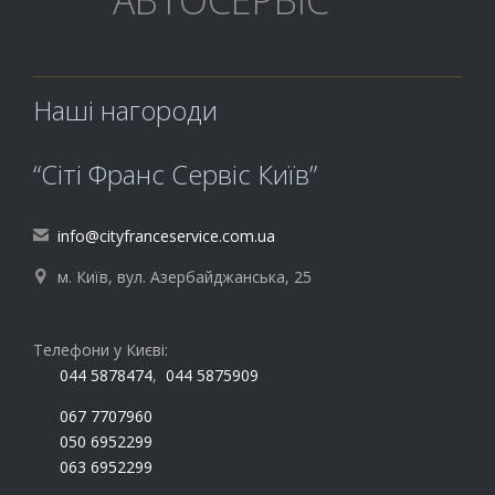
Наші нагороди
“Сіті Франс Сервіс Київ”
info@cityfranceservice.com.ua

м. Київ, вул. Азербайджанська, 25

Телефони у Києві:
044 5878474
,
044 5875909
067 7707960
050 6952299
063 6952299