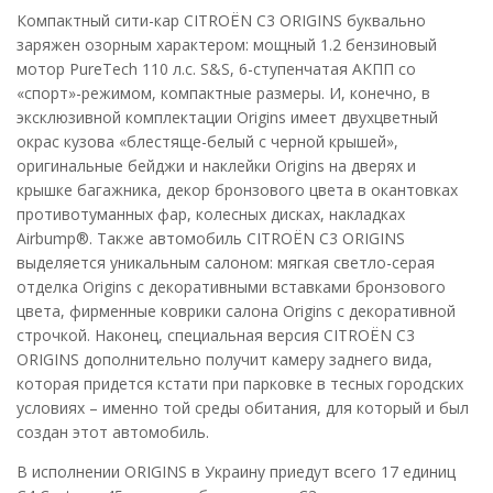
Компактный сити-кар CITROЁN C3 ORIGINS буквально
заряжен озорным характером: мощный 1.2 бензиновый
мотор PureTech 110 л.с. S&S, 6-ступенчатая АКПП со
«спорт»-режимом, компактные размеры. И, конечно, в
эксклюзивной комплектации Origins имеет двухцветный
окрас кузова «блестяще-белый с черной крышей»,
оригинальные бейджи и наклейки Origins на дверях и
крышке багажника, декор бронзового цвета в окантовках
противотуманных фар, колесных дисках, накладках
Airbump®. Также автомобиль CITROЁN C3 ORIGINS
выделяется уникальным салоном: мягкая светло-серая
отделка Origins с декоративными вставками бронзового
цвета, фирменные коврики салона Origins с декоративной
строчкой. Наконец, специальная версия CITROЁN C3
ORIGINS дополнительно получит камеру заднего вида,
которая придется кстати при парковке в тесных городских
условиях – именно той среды обитания, для который и был
создан этот автомобиль.
В исполнении ORIGINS в Украину приедут всего 17 единиц