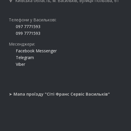
Київська область, м. Васильків, вулиця Польова, 61

Телефони у Василькові:
097 7771593
099 7771593
Месенджери:
Facebook Messenger
Telegram
Viber
➤
Мапа проїзду "Сіті Франс Сервіс Васильків"